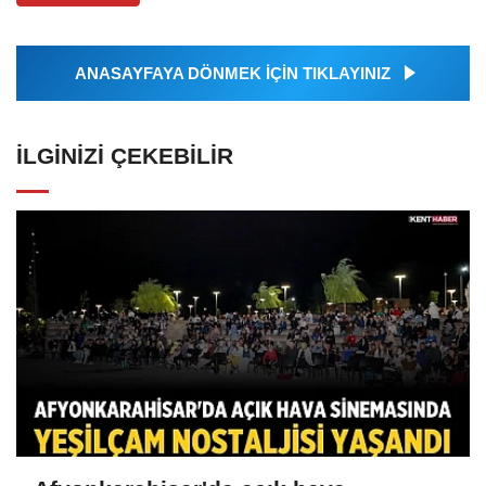
ANASAYFAYA DÖNMEK İÇİN TIKLAYINIZ
İLGINIZI ÇEKEBILIR