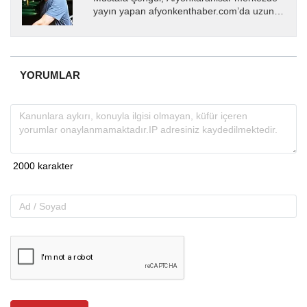
yayın yapan afyonkenthaber.com’da uzun
yıllardır yerel internet medyasında görev
almakta, haber akışı...
YORUMLAR