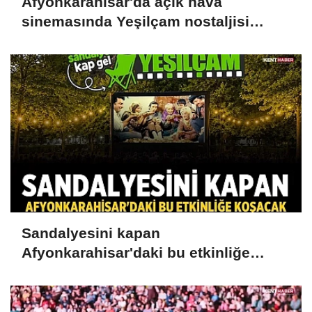
Afyonkarahisar'da açık hava
sinemasında Yeşilçam nostaljisi
yaşandı
Sandalyesini kapan
Afyonkarahisar'daki bu etkinliğe
koşacak