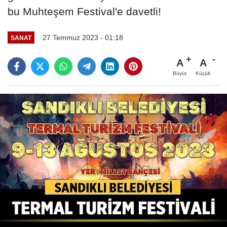
bu Muhteşem Festival'e davetli!
27 Temmuz 2023 - 01:18
SANAT
A
A
Büyüt
Küçült