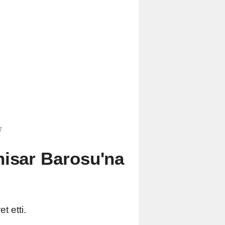
7
hisar Barosu'na
t etti.