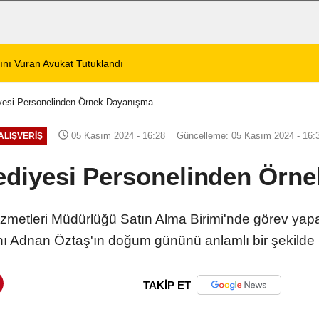
2:23
Afyonkarahisar’da 2 Yaşındaki Çocuk Balkondan Düştü
iyesi Personelinden Örnek Dayanışma
05 Kasım 2024 - 16:28
Güncelleme: 05 Kasım 2024 - 16:
ALIŞVERIŞ
lediyesi Personelinden Örn
izmetleri Müdürlüğü Satın Alma Birimi'nde görev yapa
ı Adnan Öztaş'ın doğum gününü anlamlı bir şekilde k
TAKİP ET