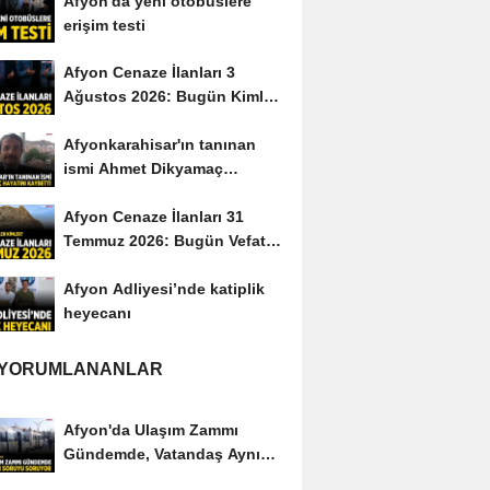
Afyon'da yeni otobüslere
erişim testi
Afyon Cenaze İlanları 3
Ağustos 2026: Bugün Kimler
Vefat Etti?
Afyonkarahisar'ın tanınan
ismi Ahmet Dikyamaç
hayatını kaybetti
Afyon Cenaze İlanları 31
Temmuz 2026: Bugün Vefat
Edenler Kimler?
Afyon Adliyesi’nde katiplik
heyecanı
 YORUMLANANLAR
Afyon'da Ulaşım Zammı
Gündemde, Vatandaş Aynı
Soruyu Soruyor