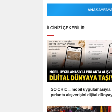
ANASAYFAYA 
İLGINIZI ÇEKEBILIR
SO CHIC... mobil uygulamasıyla
pırlanta alışverişini dijital dünya
taşıyor