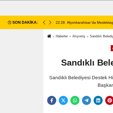
SON DAKİKA:
nkarahisar’da Meslektaşını Vuran Avukat Tutuklandı
2
Haberler
Alışveriş
Sandıklı Beled
Sandıklı Be
Sandıklı Belediyesi Destek H
Başkan