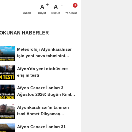
A
A
Büyüt
Küçült
Yazdır
Yorumlar
 OKUNAN HABERLER
Meteoroloji Afyonkarahisar
için yeni hava tahminini
yayımladı
Afyon'da yeni otobüslere
erişim testi
Afyon Cenaze İlanları 3
Ağustos 2026: Bugün Kimler
Vefat Etti?
Afyonkarahisar'ın tanınan
ismi Ahmet Dikyamaç
hayatını kaybetti
Afyon Cenaze İlanları 31