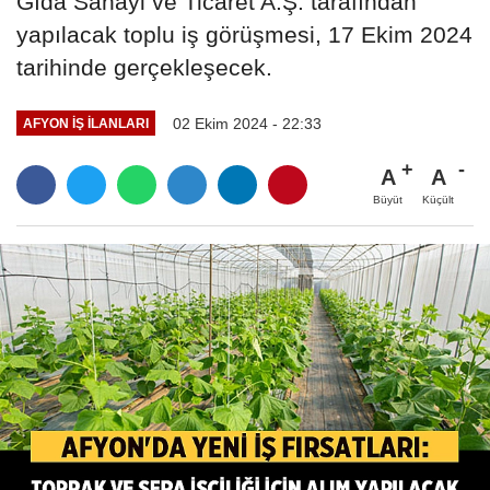
Gıda Sanayi ve Ticaret A.Ş. tarafından
yapılacak toplu iş görüşmesi, 17 Ekim 2024
tarihinde gerçekleşecek.
02 Ekim 2024 - 22:33
AFYON İŞ İLANLARI
A
A
Büyüt
Küçült