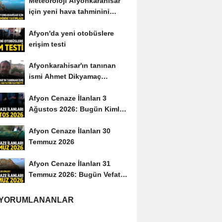
Meteoroloji Afyonkarahisar
için yeni hava tahminini
yayımladı
Afyon'da yeni otobüslere
erişim testi
Afyonkarahisar'ın tanınan
ismi Ahmet Dikyamaç
hayatını kaybetti
Afyon Cenaze İlanları 3
Ağustos 2026: Bugün Kimler
Vefat Etti?
Afyon Cenaze İlanları 30
Temmuz 2026
Afyon Cenaze İlanları 31
Temmuz 2026: Bugün Vefat
Edenler Kimler?
 YORUMLANANLAR