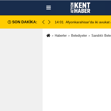
SON DAKİKA:
rlar bu akşam Zafer Meydanı'nda buluşacak
14:01
Afyonkarahisar'da iki avukat 
Haberler
Belediyeler
Sandıklı Bele