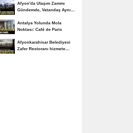
Afyon'da Ulaşım Zammı
Gündemde, Vatandaş Aynı
Soruyu Soruyor
Antalya Yolunda Mola
Noktası: Café de Paris
Afyonkarahisar Belediyesi
Zafer Restoranı hizmete
açıyor