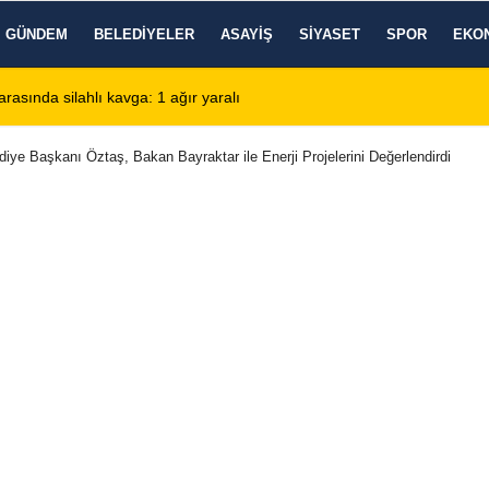
GÜNDEM
BELEDIYELER
ASAYIŞ
SIYASET
SPOR
EKO
arasında silahlı kavga: 1 ağır yaralı
13:28
Emirdağ Devlet H
diye Başkanı Öztaş, Bakan Bayraktar ile Enerji Projelerini Değerlendirdi