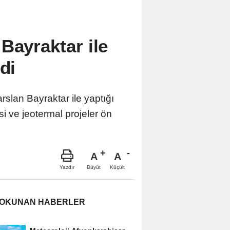
Bayraktar ile
di
slan Bayraktar ile yaptığı
i ve jeotermal projeler ön
A
A
Büyüt
Küçült
Yazdır
 OKUNAN HABERLER