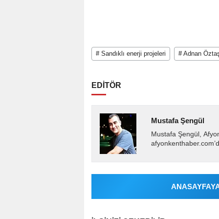
# Sandıklı enerji projeleri
# Adnan Özta
EDİTÖR
Mustafa Şengül
Mustafa Şengül, Afyo
afyonkenthaber.com’da
almakta, haber akışı..
ANASAYFAYA 