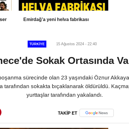
nser
Emirdağ'a yeni helva fabrikası
15 Ağustos 2024 - 22:40
TÜRKIYE
ce'de Sokak Ortasında Va
oşanma sürecinde olan 23 yaşındaki Öznur Akkaya, b
 tarafından sokakta bıçaklanarak öldürüldü. Kaçmay
yurttaşlar tarafından yakalandı.
TAKİP ET