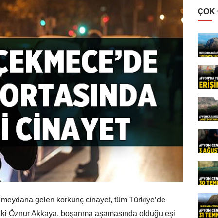
ÇOK
 meydana gelen korkunç cinayet, tüm Türkiye’de
ndaki Öznur Akkaya, boşanma aşamasında olduğu eşi