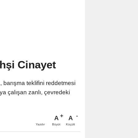
hşi Cinayet
arışma teklifini reddetmesi
a çalışan zanlı, çevredeki
A
A
Büyüt
Küçült
Yazdır