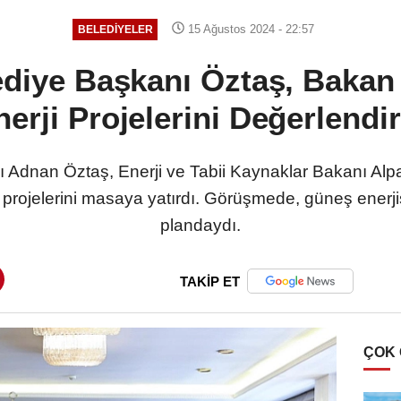
15 Ağustos 2024 - 22:57
BELEDIYELER
ediye Başkanı Öztaş, Bakan 
nerji Projelerini Değerlendir
 Adnan Öztaş, Enerji ve Tabii Kaynaklar Bakanı Alpar
 projelerini masaya yatırdı. Görüşmede, güneş enerjis
plandaydı.
TAKİP ET
ÇOK