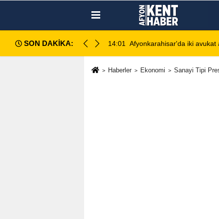
SON DAKİKA:
ahlı kavga: 1 ağır yaralı
13:28
Emirdağ Devlet Hastanesi'n
Haberler
Ekonomi
Sanayi Tipi Pre