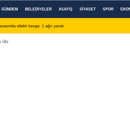
GÜNDEM
BELEDIYELER
ASAYIŞ
SIYASET
SPOR
EKO
de KBB Uzmanı hasta kabulüne başlıyor
13:24
Google DeepMind'
s Ütü