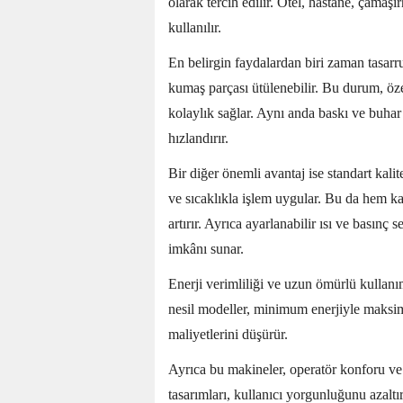
olarak tercih edilir. Otel, hastane, çamaşı
kullanılır.
En belirgin faydalardan biri zaman tasarr
kumaş parçası ütülenebilir. Bu durum, öze
kolaylık sağlar. Aynı anda baskı ve buhar 
hızlandırır.
Bir diğer önemli avantaj ise standart kali
ve sıcaklıkla işlem uygular. Bu da hem ka
artırır. Ayrıca ayarlanabilir ısı ve basınç
imkânı sunar.
Enerji verimliliği ve uzun ömürlü kullanım
nesil modeller, minimum enerjiyle maksim
maliyetlerini düşürür.
Ayrıca bu makineler, operatör konforu ve 
tasarımları, kullanıcı yorgunluğunu azaltı