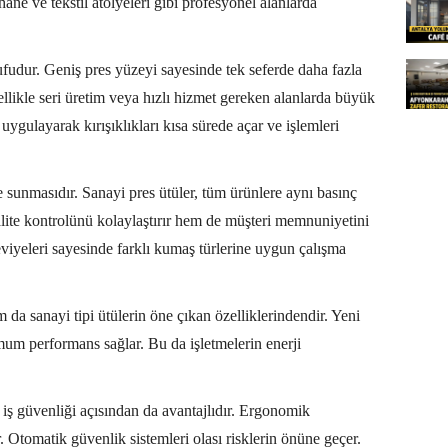
rhane ve tekstil atölyeleri gibi profesyonel alanlarda
ufudur. Geniş pres yüzeyi sayesinde tek seferde daha fazla
llikle seri üretim veya hızlı hizmet gereken alanlarda büyük
uygulayarak kırışıklıkları kısa sürede açar ve işlemleri
te sunmasıdır. Sanayi pres ütüler, tüm ürünlere aynı basınç
lite kontrolünü kolaylaştırır hem de müşteri memnuniyetini
 seviyeleri sayesinde farklı kumaş türlerine uygun çalışma
 da sanayi tipi ütülerin öne çıkan özelliklerindendir. Yeni
um performans sağlar. Bu da işletmelerin enerji
iş güvenliği açısından da avantajlıdır. Ergonomik
r. Otomatik güvenlik sistemleri olası risklerin önüne geçer.