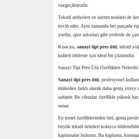
vazgeçilmezdir.
Tekstil atölyeleri ve üretim tesisleri de ü
tercih eder. Aynı zamanda her parçada eşit
yurtlar, spor salonları gibi yerlerde de ç
Kısacası,
sanayi tipi pres ütü
; tekstil y
kaliteli ütüleme için ideal bir çözümdür.
Sanayi Tipi Pres Ütü Özellikleri Nelerdir
Sanayi tipi pres ütü
, profesyonel kullan
ütülerden farklı olarak daha geniş yüzey
sahiptir. Bu cihazlar, özellikle yüksek haci
sunar.
En temel özelliklerinden biri, geniş pres
büyük tekstil ürünleri kolayca ütülenebili
kaplamalar bulunur. Bu kaplama, kumaşın y