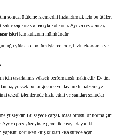
retim sonrası ütüleme işlemlerini hızlandırmak için bu ütüleri
 kalite sağlamak amacıyla kullanılır. Ayrıca restoranlar,
amaşır işleri için kullanım mümkündür.
oğunluğu yüksek olan tüm işletmelerde, hızlı, ekonomik ve
?
ım için tasarlanmış yüksek performanslı makinedir. Ev tipi
 alanına, yüksek buhar gücüne ve dayanıklı malzemeye
mli tekstil işlemlerinde hızlı, etkili ve standart sonuçlar
leme yüzeyidir. Bu sayede çarşaf, masa örtüsü, üniforma gibi
r. Ayrıca pres yüzeyinde genellikle ısıya dayanıklı
apısını korurken kırışıklıkları kısa sürede açar.