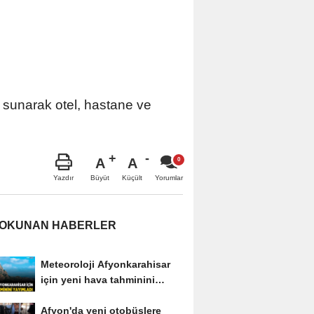
ç sunarak otel, hastane ve
A
A
Büyüt
Küçült
Yazdır
Yorumlar
 OKUNAN HABERLER
Meteoroloji Afyonkarahisar
için yeni hava tahminini
yayımladı
Afyon'da yeni otobüslere