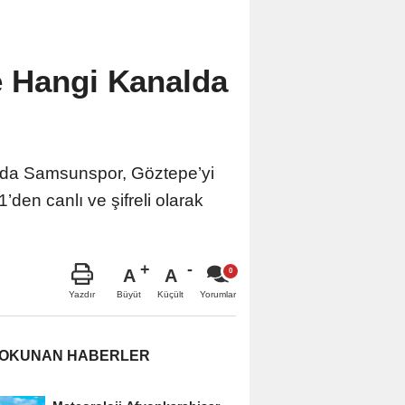
e Hangi Kanalda
nda Samsunspor, Göztepe’yi
en canlı ve şifreli olarak
A
A
Büyüt
Küçült
Yazdır
Yorumlar
 OKUNAN HABERLER