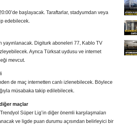
:00’de başlayacak. Taraftarlar, stadyumdan veya
kip edebilecek.
n yayınlanacak. Digiturk aboneleri 77, Kablo TV
zleyebilecek. Ayrıca Türksat uydusu ve internet
neği mevcut.
i
nden de maç internetten canlı izlenebilecek. Böylece
ığıyla müsabaka takip edilebilecek.
diğer maçlar
endyol Süper Lig’in diğer önemli karşılaşmaları
anacak ve ligde puan durumu açısından belirleyici bir