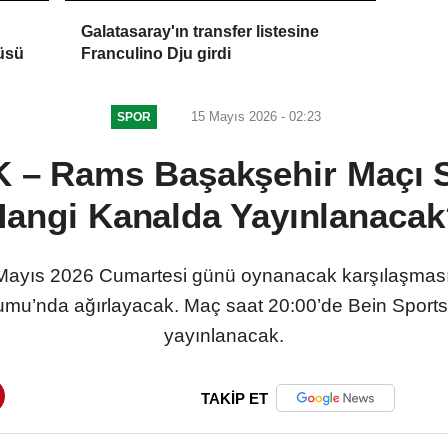
Galatasaray'ın transfer listesine
cüsü
Franculino Dju girdi
15 Mayıs 2026 - 02:23
SPOR
K – Rams Başakşehir Maçı S
Hangi Kanalda Yayınlanacak
6 Mayıs 2026 Cumartesi günü oynanacak karşılaşma
mu’nda ağırlayacak. Maç saat 20:00’de Bein Sports 2’
yayınlanacak.
TAKİP ET