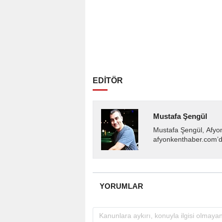
EDİTÖR
Mustafa Şengül
Mustafa Şengül, Afyo
afyonkenthaber.com’da
almakta, haber akışı..
YORUMLAR