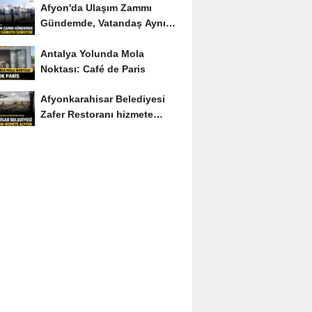
Afyon'da Ulaşım Zammı
Gündemde, Vatandaş Aynı
Soruyu Soruyor
Antalya Yolunda Mola
Noktası: Café de Paris
Afyonkarahisar Belediyesi
Zafer Restoranı hizmete
açıyor