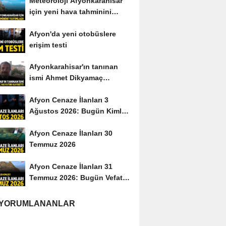
Meteoroloji Afyonkarahisar
için yeni hava tahminini
yayımladı
Afyon'da yeni otobüslere
erişim testi
Afyonkarahisar'ın tanınan
ismi Ahmet Dikyamaç
hayatını kaybetti
Afyon Cenaze İlanları 3
Ağustos 2026: Bugün Kimler
Vefat Etti?
Afyon Cenaze İlanları 30
Temmuz 2026
Afyon Cenaze İlanları 31
Temmuz 2026: Bugün Vefat
Edenler Kimler?
 YORUMLANANLAR