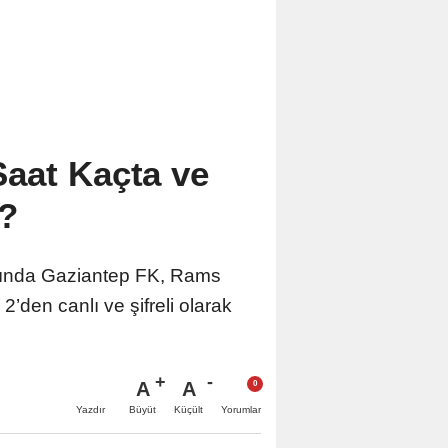
aat Kaçta ve
?
sında Gaziantep FK, Rams
den canlı ve şifreli olarak
A
A
Büyüt
Küçült
Yazdır
Yorumlar