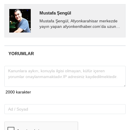
Mustafa Şengül
Mustafa Şengül, Afyonkarahisar merkezde
yayın yapan afyonkenthaber.com’da uzun
yıllardır yerel internet medyasında görev
almakta, haber akışı...
YORUMLAR