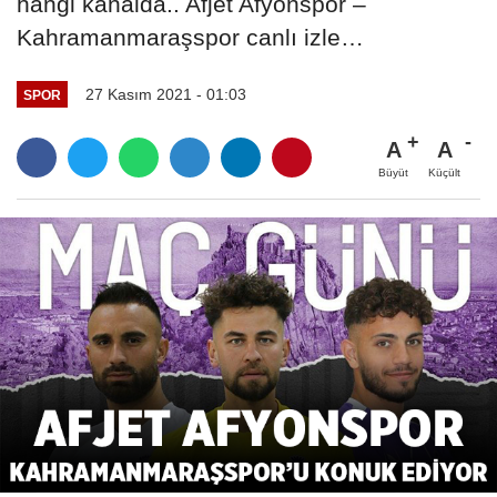
hangi kanalda.. Afjet Afyonspor –
Kahramanmaraşspor canlı izle…
27 Kasım 2021 - 01:03
SPOR
A
A
Büyüt
Küçült