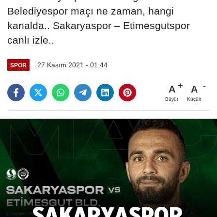
Belediyespor maçı ne zaman, hangi
kanalda.. Sakaryaspor – Etimesgutspor
canlı izle..
27 Kasım 2021 - 01:44
SPOR
A
A
Büyüt
Küçült