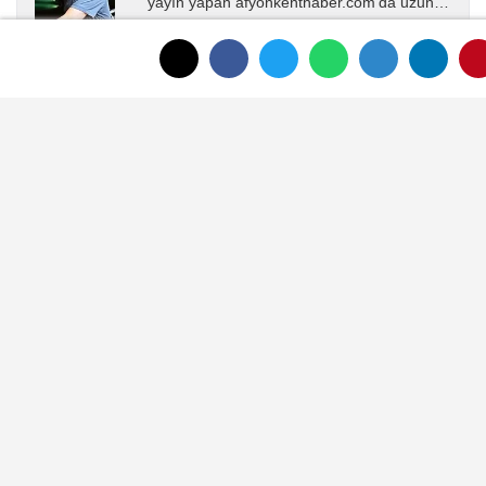
yayın yapan afyonkenthaber.com’da uzun
yıllardır yerel internet medyasında görev
almakta, haber akışı...
YORUMLAR
Gönder