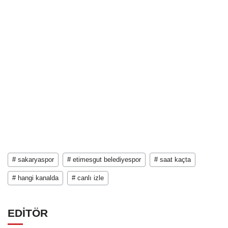
# sakaryaspor
# etimesgut belediyespor
# saat kaçta
# hangi kanalda
# canlı izle
EDİTÖR