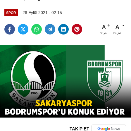
26 Eylül 2021 - 02:15
SPOR
A
A
Büyüt
Küçült
TAKİP ET