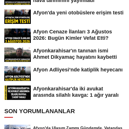
hava tahminini yayımladı
Afyon'da yeni otobüslere erişim testi
Afyon Cenaze İlanları 3 Ağustos
2026: Bugün Kimler Vefat Etti?
Afyonkarahisar'ın tanınan ismi
Ahmet Dikyamaç hayatını kaybetti
Afyon Adliyesi’nde katiplik heyecanı
Afyonkarahisar'da iki avukat
arasında silahlı kavga: 1 ağır yaralı
SON YORUMLANANLAR
Afyon'da Ulaşım Zammı Gündemde, Vatandaş