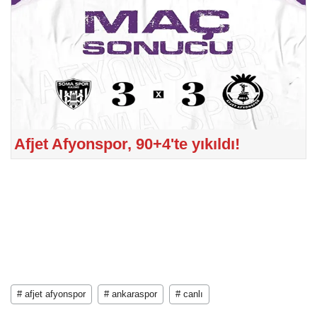
Afjet Afyonspor, 90+4'te yıkıldı!
# afjet afyonspor
# ankaraspor
# canlı