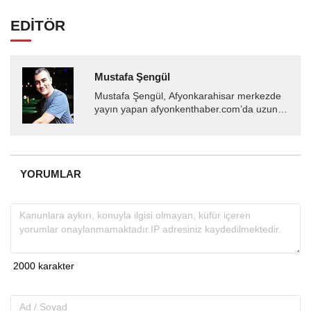
EDİTÖR
Mustafa Şengül
Mustafa Şengül, Afyonkarahisar merkezde
yayın yapan afyonkenthaber.com’da uzun
yıllardır yerel internet medyasında görev
almakta, haber akışı...
YORUMLAR