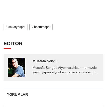
# sakaryaspor
# bodrumspor
EDİTÖR
Mustafa Şengül
Mustafa Şengül, Afyonkarahisar merkezde
yayın yapan afyonkenthaber.com’da uzun
yıllardır yerel internet medyasında görev
almakta, haber akışı...
YORUMLAR