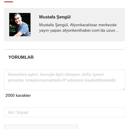
Mustafa Şengül
Mustafa Şengül, Afyonkarahisar merkezde
yayın yapan afyonkenthaber.com’da uzun
yıllardır yerel internet medyasında görev
almakta, haber akışı...
YORUMLAR