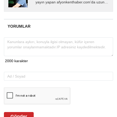
yayın yapan afyonkenthaber.com’da uzun
yıllardır yerel internet medyasında görev
almakta, haber akışı...
YORUMLAR
Gönder