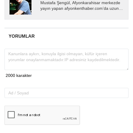
Mustafa Şengül, Afyonkarahisar merkezde
yayın yapan afyonkenthaber.com’da uzun
yıllardır yerel internet medyasında görev
almakta, haber akışı...
YORUMLAR