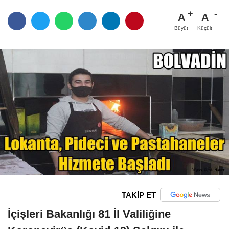
A
A
Büyüt
Küçült
TAKİP ET
İçişleri Bakanlığı 81 İl Valiliğine