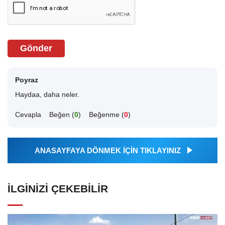
Gönder
Poyraz
Haydaa, daha neler.
Cevapla
Beğen (
0
)
Beğenme (
0
)
ANASAYFAYA DÖNMEK İÇİN TIKLAYINIZ
İLGINIZI ÇEKEBILIR