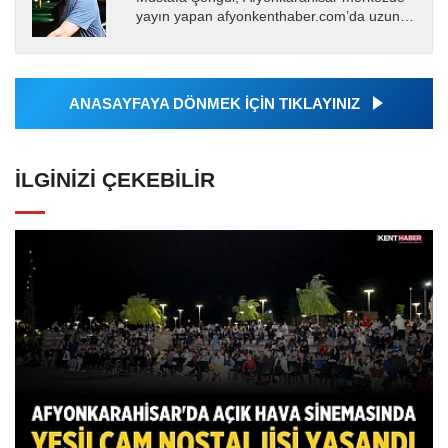
yayın yapan afyonkenthaber.com’da uzun
yıllardır yerel internet medyasında görev
almakta, haber akışı...
ANASAYFAYA DÖNMEK İÇİN TIKLAYINIZ
İLGINIZI ÇEKEBILIR