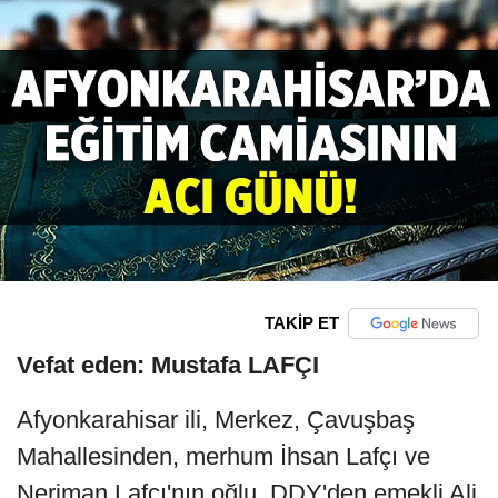
TAKİP ET
Vefat eden: Mustafa LAFÇI
Afyonkarahisar ili, Merkez, Çavuşbaş
Mahallesinden, merhum İhsan Lafçı ve
Neriman Lafçı'nın oğlu, DDY'den emekli Ali