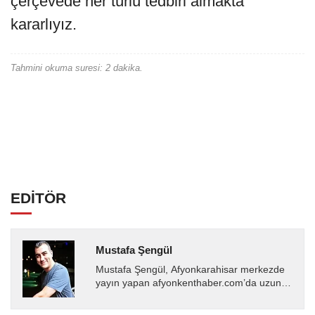
çerçevede her türlü tedbiri almakta
kararlıyız.
Tahmini okuma suresi: 2 dakika.
EDİTÖR
Mustafa Şengül
Mustafa Şengül, Afyonkarahisar merkezde
yayın yapan afyonkenthaber.com’da uzun
yıllardır yerel internet medyasında görev
almakta, haber akışı...