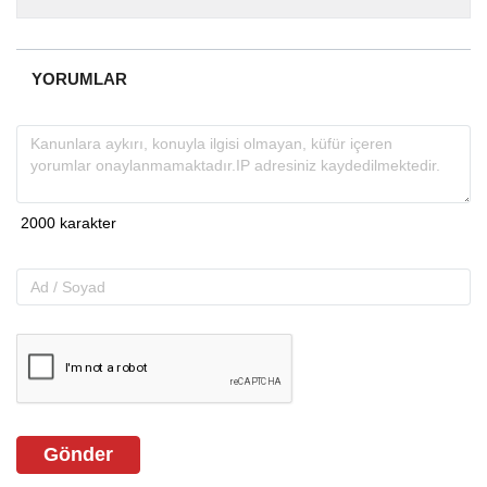
almakta, haber akışı...
YORUMLAR
Gönder