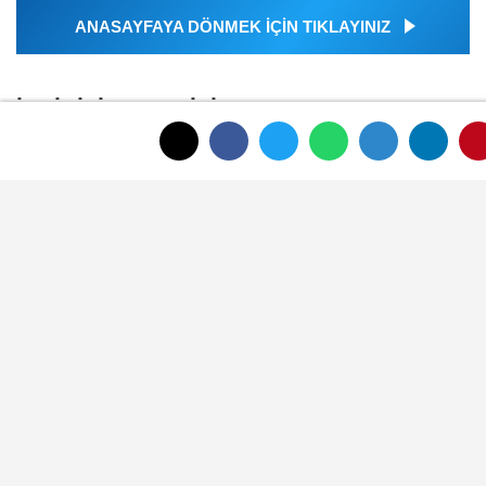
ANASAYFAYA DÖNMEK İÇİN TIKLAYINIZ
İLGINIZI ÇEKEBILIR
Emeklilerin Maaş Farkı Ödemeleri Bu
Gece Hesaplara Yatıyor