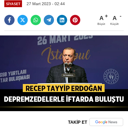
27 Mart 2023 - 02:44
SIYASET
A
A
Büyüt
Küçült
TAKİP ET