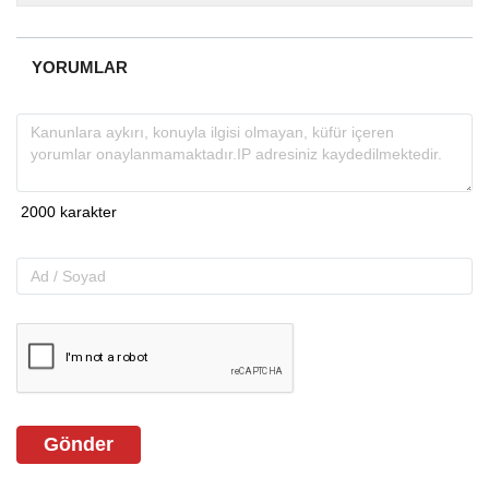
almakta, haber akışı...
YORUMLAR
Gönder