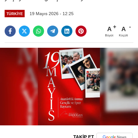
19 Mayıs 2026 - 12:25
TÜRKIYE
A
A
Büyüt
Küçült
TAKİP ET