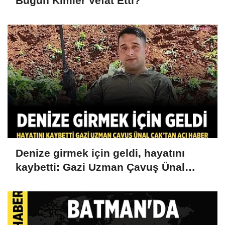
Bugün Kimler Vefat Etti?
Denize girmek için geldi, hayatını
kaybetti: Gazi Uzman Çavuş Ünal
Cak'tan acı haber