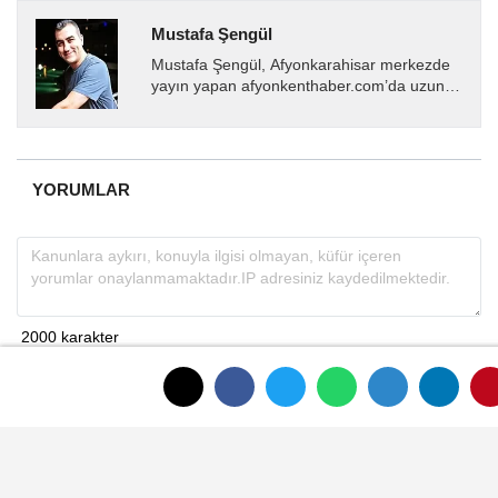
Mustafa Şengül
Mustafa Şengül, Afyonkarahisar merkezde
yayın yapan afyonkenthaber.com’da uzun
yıllardır yerel internet medyasında görev
almakta, haber akışı...
YORUMLAR