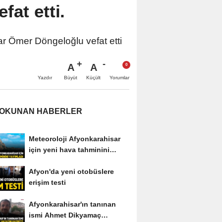
at etti.
ar Ömer Döngeloğlu vefat etti
A
A
Büyüt
Küçült
Yazdır
Yorumlar
 OKUNAN HABERLER
Meteoroloji Afyonkarahisar
için yeni hava tahminini
yayımladı
Afyon'da yeni otobüslere
erişim testi
Afyonkarahisar'ın tanınan
ismi Ahmet Dikyamaç