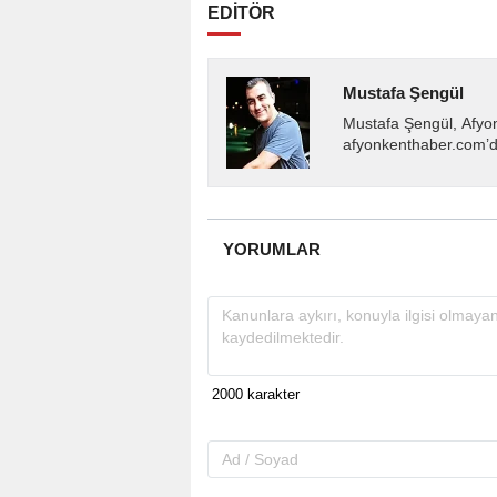
EDİTÖR
Mustafa Şengül
Mustafa Şengül, Afyo
afyonkenthaber.com’da
almakta, haber akışı..
YORUMLAR