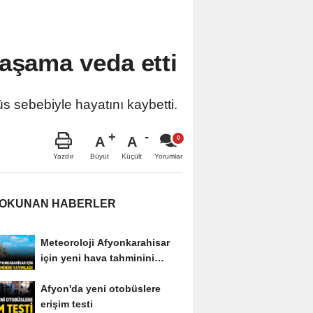
yaşama veda etti
üs sebebiyle hayatını kaybetti.
A
A
Büyüt
Küçült
Yazdır
Yorumlar
 OKUNAN HABERLER
Meteoroloji Afyonkarahisar
için yeni hava tahminini
yayımladı
Afyon'da yeni otobüslere
erişim testi