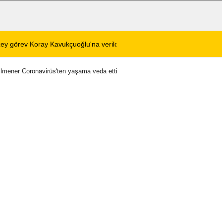
zam geldi
13:18
Şuhut Belediyesi 
Dilmener Coronavirüs'ten yaşama veda etti