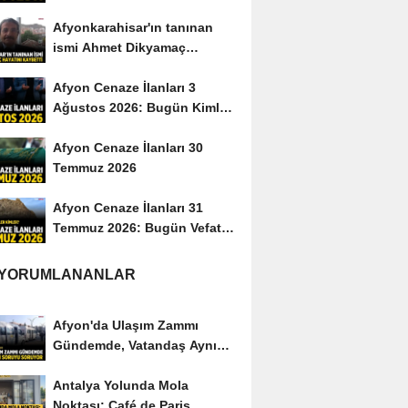
Afyonkarahisar'ın tanınan
ismi Ahmet Dikyamaç
hayatını kaybetti
Afyon Cenaze İlanları 3
Ağustos 2026: Bugün Kimler
Vefat Etti?
Afyon Cenaze İlanları 30
Temmuz 2026
Afyon Cenaze İlanları 31
Temmuz 2026: Bugün Vefat
Edenler Kimler?
 YORUMLANANLAR
Afyon'da Ulaşım Zammı
Gündemde, Vatandaş Aynı
Soruyu Soruyor
Antalya Yolunda Mola
Noktası: Café de Paris