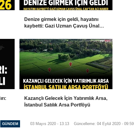
Denize girmek için geldi, hayatını
kaybetti: Gazi Uzman Çavuş Ünal
Cak'tan acı haber
rı:
Kazançlı Gelecek İçin Yatırımlık Arsa,
İstanbul Satılık Arsa Portföyü
03 Mayıs 2020 - 13:13
Güncelleme: 04 Eylül 2020 - 09:59
GÜNDEM