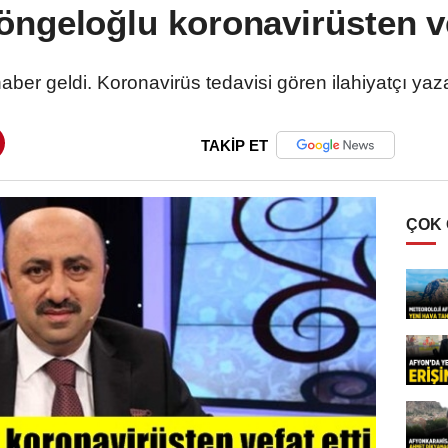
ngeloğlu koronavirüsten vef
er geldi. Koronavirüs tedavisi gören ilahiyatçı yaz
TAKİP ET
ÇOK