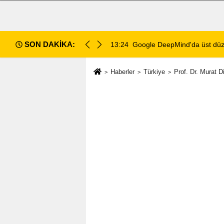
SON DAKİKA:
ray Kavukçuoğlu'na verildi
13:23
PM grubu sigaralara 10 lira 
Haberler
Türkiye
Prof. Dr. Murat 