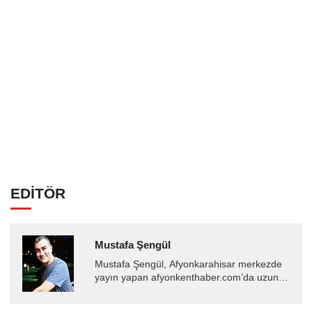
EDİTÖR
Mustafa Şengül
Mustafa Şengül, Afyonkarahisar merkezde
yayın yapan afyonkenthaber.com’da uzun
yıllardır yerel internet medyasında görev
almakta, haber akışı...