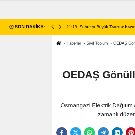
SON DAKİKA:
da değerlendirildi
11:18
Afyon Cenaze İlanları: 7 Ağus
Haberler
Sivil Toplum
OEDAŞ Gönül
OEDAŞ Gönüllü
Osmangazi Elektrik Dağıtım A
zamanlı düzenl