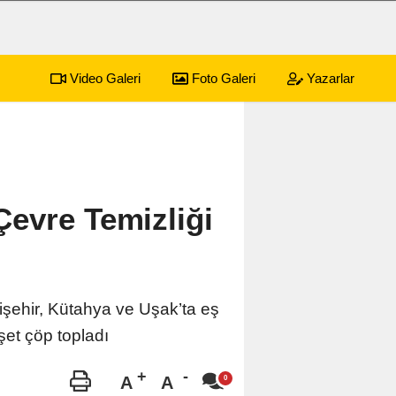
Video Galeri
Foto Galeri
Yazarlar
sürecek festival programı açıklandı
01:17
Emekli
evre Temizliği
işehir, Kütahya ve Uşak’ta eş
şet çöp topladı
A
A