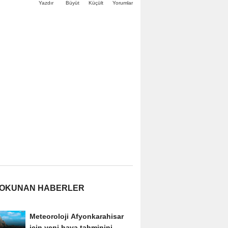
Büyüt
Küçült
Yazdır
Yorumlar
 OKUNAN HABERLER
Meteoroloji Afyonkarahisar
için yeni hava tahminini