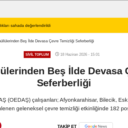
tos 2026 Cuma Defin Bilgileri Açıklandı
01:31
Dinar'da beş gün 
lülerinden Beş İlde Devasa Çevre Temizliği Seferberliği
18 Haziran 2026 - 15:01
SIVIL TOPLUM
lerinden Beş İlde Devasa Ç
Seferberliği
Ş (OEDAŞ) çalışanları; Afyonkarahisar, Bilecik, Esk
enen geleneksel çevre temizliği etkinliğinde 182 po
TAKİP ET