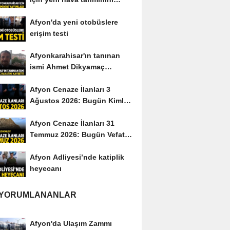
yayımladı
Afyon'da yeni otobüslere
erişim testi
Afyonkarahisar'ın tanınan
ismi Ahmet Dikyamaç
hayatını kaybetti
Afyon Cenaze İlanları 3
Ağustos 2026: Bugün Kimler
Vefat Etti?
Afyon Cenaze İlanları 31
Temmuz 2026: Bugün Vefat
Edenler Kimler?
Afyon Adliyesi’nde katiplik
heyecanı
 YORUMLANANLAR
Afyon'da Ulaşım Zammı