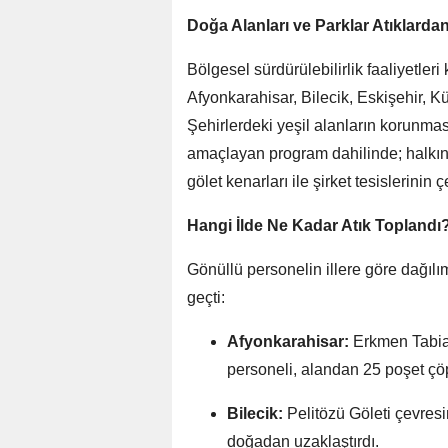
Doğa Alanları ve Parklar Atıklardan 
Bölgesel sürdürülebilirlik faaliyetler
Afyonkarahisar, Bilecik, Eskişehir, K
Şehirlerdeki yeşil alanların korunmas
amaçlayan program dahilinde; halkın y
gölet kenarları ile şirket tesislerinin 
Hangi İlde Ne Kadar Atık Toplandı
Gönüllü personelin illere göre dağılımı
geçti:
Afyonkarahisar:
Erkmen Tabia
personeli, alandan 25 poşet çöp
Bilecik:
Pelitözü Göleti çevresi
doğadan uzaklaştırdı.