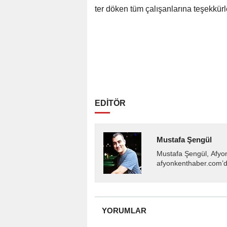
ter döken tüm çalışanlarına teşekkürler
EDİTÖR
Mustafa Şengül
Mustafa Şengül, Afyo
afyonkenthaber.com’da
almakta, haber akışı..
YORUMLAR