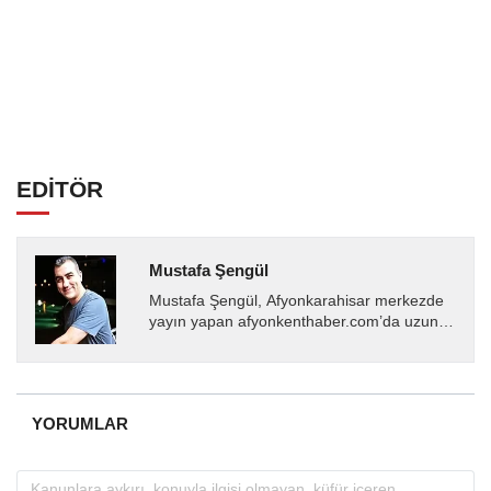
EDİTÖR
Mustafa Şengül
Mustafa Şengül, Afyonkarahisar merkezde
yayın yapan afyonkenthaber.com’da uzun
yıllardır yerel internet medyasında görev
almakta, haber akışı...
YORUMLAR