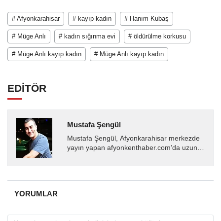
# Afyonkarahisar
# kayıp kadın
# Hanım Kubaş
# Müge Anlı
# kadın sığınma evi
# öldürülme korkusu
# Müge Anlı kayıp kadın
# Müge Anlı kayıp kadın
EDİTÖR
Mustafa Şengül
Mustafa Şengül, Afyonkarahisar merkezde
yayın yapan afyonkenthaber.com’da uzun
yıllardır yerel internet medyasında görev
almakta, haber akışı...
YORUMLAR