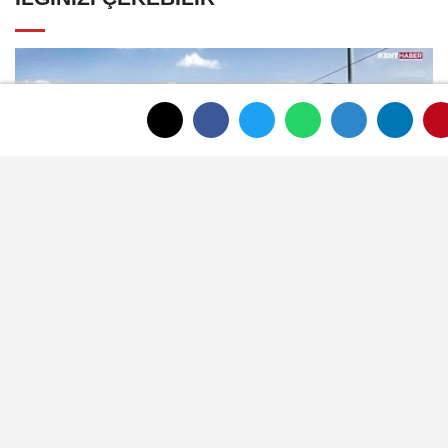
Afyon Belediyesi sosyal tesis ve kreş
ücretlerini güncelledi