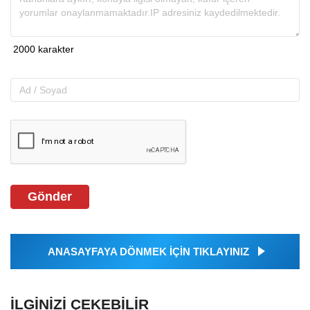
Gönder
ANASAYFAYA DÖNMEK İÇİN TIKLAYINIZ
İLGINIZI ÇEKEBILIR