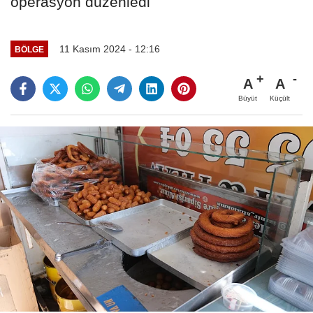
operasyon düzenledi
11 Kasım 2024 - 12:16
BÖLGE
A
A
Büyüt
Küçült