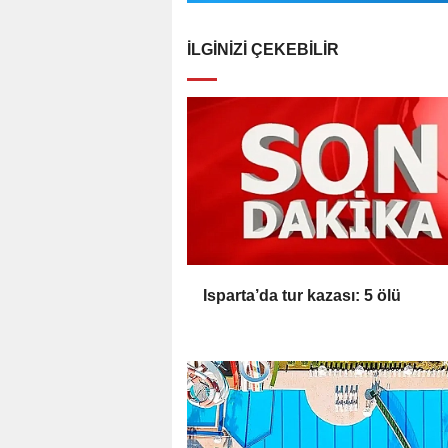
İLGINIZI ÇEKEBILIR
Isparta’da tur kazası: 5 ölü