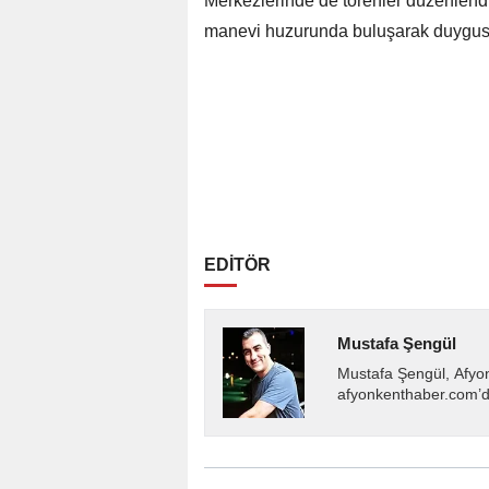
Merkezlerinde de törenler düzenlendi.
manevi huzurunda buluşarak duygusal
EDİTÖR
Mustafa Şengül
Mustafa Şengül, Afyo
afyonkenthaber.com’da
almakta, haber akışı..