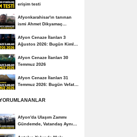
erişim testi
Afyonkarahisar'ın tanınan
ismi Ahmet Dikyamaç
hayatını kaybetti
Afyon Cenaze İlanları 3
Ağustos 2026: Bugün Kimler
Vefat Etti?
Afyon Cenaze İlanları 30
Temmuz 2026
Afyon Cenaze İlanları 31
Temmuz 2026: Bugün Vefat
Edenler Kimler?
 YORUMLANANLAR
Afyon'da Ulaşım Zammı
Gündemde, Vatandaş Aynı
Soruyu Soruyor