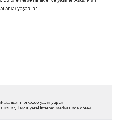
 Bu törenlerde minikler ve yaşlılar, Atatürk’ün
 anlar yaşadılar.
nkarahisar merkezde yayın yapan
 uzun yıllardır yerel internet medyasında görev
.