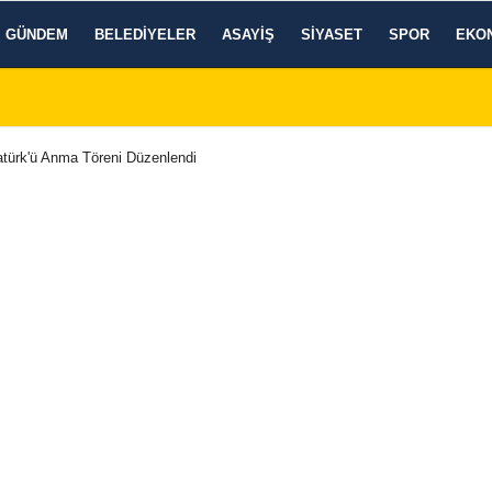
GÜNDEM
BELEDIYELER
ASAYIŞ
SIYASET
SPOR
EKO
atürk'ü Anma Töreni Düzenlendi