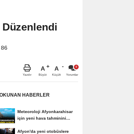
 Düzenlendi
 86
A
A
Büyüt
Küçült
Yazdır
Yorumlar
 OKUNAN HABERLER
Meteoroloji Afyonkarahisar
için yeni hava tahminini
yayımladı
Afyon'da yeni otobüslere