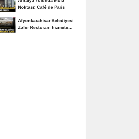
Antalya Yolunda Mola
Noktası: Café de Paris
Afyonkarahisar Belediyesi
Zafer Restoranı hizmete
açıyor