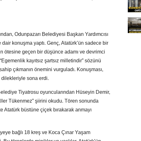
rdından, Odunpazarı Belediyesi Başkan Yardımcısı
air konuşma yaptı. Genç, Atatürk’ün sadece bir
nın ötesine geçen bir düşünce adamı ve devrimci
“Egemenlik kayıtsız şartsız milletindir” sözünü
re sahip çıkmanın önemini vurguladı. Konuşması,
dilekleriyle sona erdi.
lediye Tiyatrosu oyuncularından Hüseyin Demir,
ler Tükenmez” şiirini okudu. Tören sonunda
kte Atatürk büstüne çiçek bırakarak anmayı
iyeye bağlı 18 kreş ve Koca Çınar Yaşam