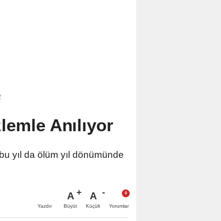
2
lemle Anılıyor
 bu yıl da ölüm yıl dönümünde
A
A
Büyüt
Küçült
Yazdır
Yorumlar