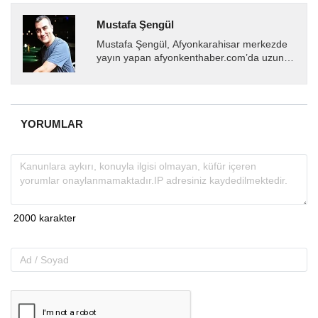
Mustafa Şengül
Mustafa Şengül, Afyonkarahisar merkezde
yayın yapan afyonkenthaber.com’da uzun
yıllardır yerel internet medyasında görev
almakta, haber akışı...
YORUMLAR