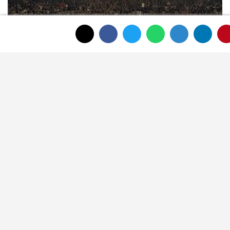
Afyonspor için destek çağrısı:
Taraftarlar bu akşam Zafer
Meydanı'nda buluşacak