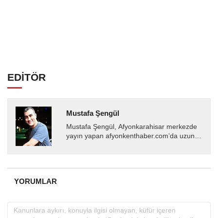
EDİTÖR
Mustafa Şengül
Mustafa Şengül, Afyonkarahisar merkezde
yayın yapan afyonkenthaber.com’da uzun
yıllardır yerel internet medyasında görev
almakta, haber akışı...
YORUMLAR