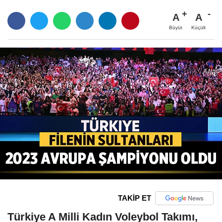
A
A
Büyüt
Küçült
TAKİP ET
Türkiye A Milli Kadın Voleybol Takımı,