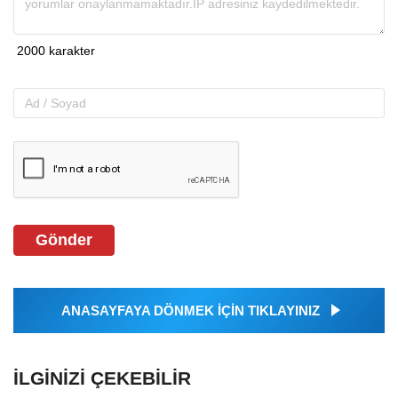
Gönder
ANASAYFAYA DÖNMEK İÇİN TIKLAYINIZ
İLGINIZI ÇEKEBILIR