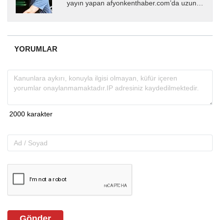
yayın yapan afyonkenthaber.com’da uzun
yıllardır yerel internet medyasında görev
almakta, haber akışı...
YORUMLAR
Gönder