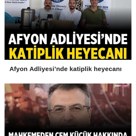
Afyon Adliyesi’nde katiplik heyecanı