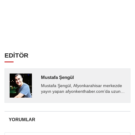
EDİTÖR
Mustafa Şengül
Mustafa Şengül, Afyonkarahisar merkezde
yayın yapan afyonkenthaber.com’da uzun
yıllardır yerel internet medyasında görev
almakta, haber akışı...
YORUMLAR