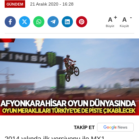
21 Aralık 2020 - 16:28
GÜNDEM
A
A
Büyüt
Küçült
TAKİP ET
2014 yılında ilk versiyonu ile MX1