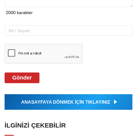
Gönder
ANASAYFAYA DÖNMEK İÇİN TIKLAYINIZ
İLGINIZI ÇEKEBILIR