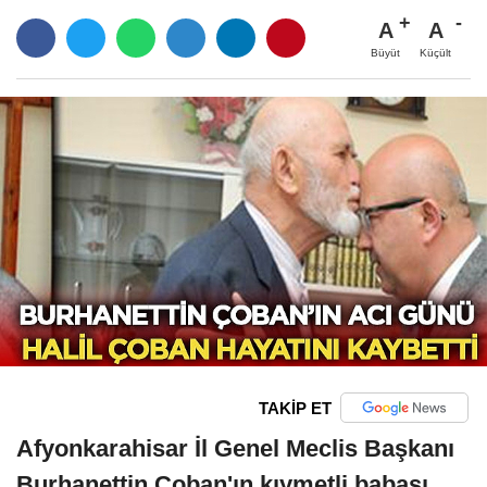
A
A
Büyüt
Küçült
TAKİP ET
Afyonkarahisar İl Genel Meclis Başkanı
Burhanettin Çoban'ın kıymetli babası