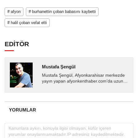
# afyon
# burhanettin çoban babasını kaybetti
# halil çoban vefat etti
EDİTÖR
Mustafa Şengül
Mustafa Şengül, Afyonkarahisar merkezde
yayın yapan afyonkenthaber.com’da uzun
yıllardır yerel internet medyasında görev
almakta, haber akışı...
YORUMLAR