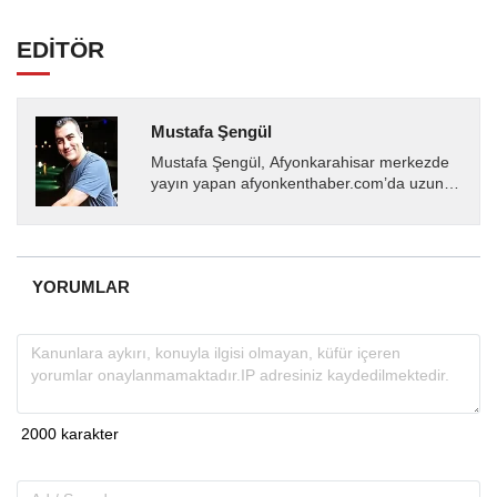
EDİTÖR
Mustafa Şengül
Mustafa Şengül, Afyonkarahisar merkezde
yayın yapan afyonkenthaber.com’da uzun
yıllardır yerel internet medyasında görev
almakta, haber akışı...
YORUMLAR