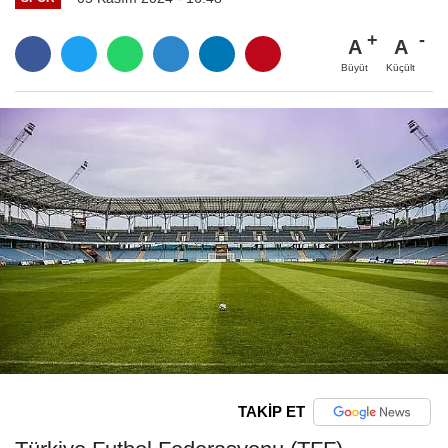
A
A
Büyüt
Küçült
TAKİP ET