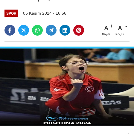
05 Kasım 2024 - 16:56
SPOR
A
A
Büyüt
Küçült