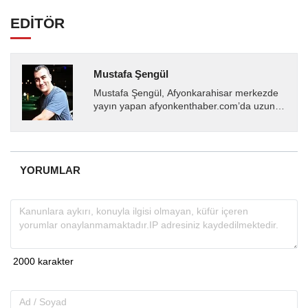
EDİTÖR
Mustafa Şengül
Mustafa Şengül, Afyonkarahisar merkezde
yayın yapan afyonkenthaber.com’da uzun
yıllardır yerel internet medyasında görev
almakta, haber akışı...
YORUMLAR