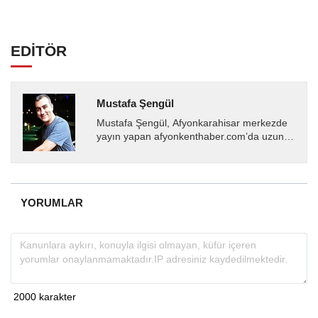
EDİTÖR
Mustafa Şengül
Mustafa Şengül, Afyonkarahisar merkezde
yayın yapan afyonkenthaber.com’da uzun
yıllardır yerel internet medyasında görev
almakta, haber akışı...
YORUMLAR