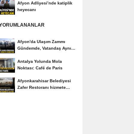
Afyon Adliyesi’nde katiplik
heyecanı
 YORUMLANANLAR
Afyon'da Ulaşım Zammı
Gündemde, Vatandaş Aynı
Soruyu Soruyor
Antalya Yolunda Mola
Noktası: Café de Paris
Afyonkarahisar Belediyesi
Zafer Restoranı hizmete
açıyor