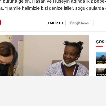
 buruna gelen, Hasan ve Hüseyin adında ikiz bebekl
 “Hamile halimizle bizi denize ittiler, soğuk sulard
TAKİP ET
ÇOK