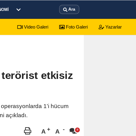
Ara
NOMI
Video Galeri
Foto Galeri
Yazarlar
arı: 7 Ağustos 2026 Cuma Defin Bilgileri Açıklandı
01:31
Dinar'd
terörist etkisiz
n operasyonlarda 1'i hücum
ni açıkladı.
A
A