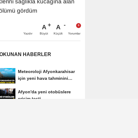
erini sağlıkla kucağına alan
a ölümü gördüm
A
A
Büyüt
Küçült
Yazdır
Yorumlar
 OKUNAN HABERLER
Meteoroloji Afyonkarahisar
için yeni hava tahminini
yayımladı
Afyon'da yeni otobüslere
erişim testi
Afyon Cenaze İlanları 3
Ağustos 2026: Bugün Kimler
Vefat Etti?
Afyonkarahisar'ın tanınan