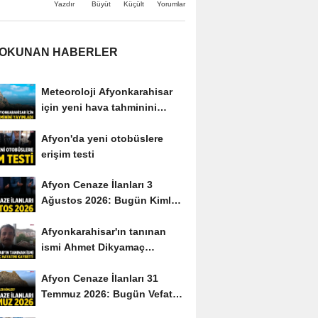
Büyüt
Küçült
Yazdır
Yorumlar
 OKUNAN HABERLER
Meteoroloji Afyonkarahisar
için yeni hava tahminini
yayımladı
Afyon'da yeni otobüslere
erişim testi
Afyon Cenaze İlanları 3
Ağustos 2026: Bugün Kimler
Vefat Etti?
Afyonkarahisar'ın tanınan
ismi Ahmet Dikyamaç
hayatını kaybetti
Afyon Cenaze İlanları 31
Temmuz 2026: Bugün Vefat
Edenler Kimler?