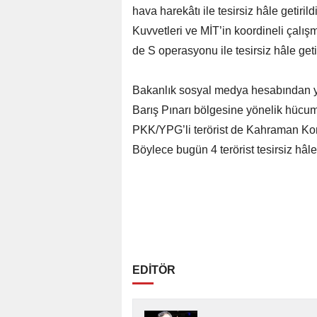
hava harekâtı ile tesirsiz hâle getiri
Kuvvetleri ve MİT’in koordineli çalışm
de S operasyonu ile tesirsiz hâle getir
Bakanlık sosyal medya hesabından ya
Barış Pınarı bölgesine yönelik hücum
PKK/YPG’li terörist de Kahraman Koman
Böylece bugün 4 terörist tesirsiz hâle 
EDİTÖR