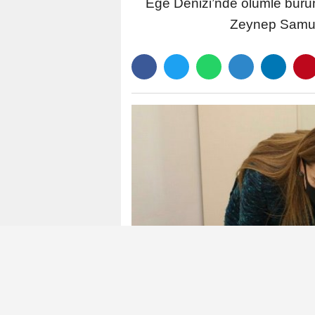
Ege Denizi’nde ölümle burun
Zeynep Samua,