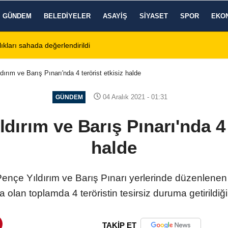
GÜNDEM
BELEDIYELER
ASAYIŞ
SIYASET
SPOR
EKO
ıkları sahada değerlendirildi
11:18
Afyon Cenaze İlanl
rım ve Barış Pınarı'nda 4 terörist etkisiz halde
04 Aralık 2021 - 01:31
GÜNDEM
ırım ve Barış Pınarı'nda 4 
halde
Pençe Yıldırım ve Barış Pınarı yerlerinde düzenlene
a olan toplamda 4 teröristin tesirsiz duruma getirildiği
TAKİP ET