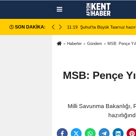
SON DAKİKA:
retimi sahada inceledi
11:19
Şuhut'ta Büyük Taarruz hazırl
Haberler
Gündem
MSB: Pençe Yıldı
MSB: Pençe Yıld
Milli Savunma Bakanlığı, 
hazırlığınd