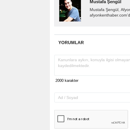
Mustafa Şengül
Mustafa Şengül, Afyo
afyonkenthaber.com’da
almakta, haber akışı..
YORUMLAR