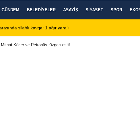
GÜNDEM
BELEDIYELER
ASAYIŞ
SIYASET
SPOR
EKO
de KBB Uzmanı hasta kabulüne başlıyor
13:24
Google DeepMind'
Mithat Körler ve Retrobüs rüzgarı esti!