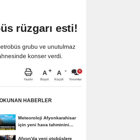
üs rüzgarı esti!
 Retrobüs grubu ve unutulmaz
ahnesinde konser verdi.
A
A
Büyüt
Küçült
Yazdır
Yorumlar
 OKUNAN HABERLER
Meteoroloji Afyonkarahisar
için yeni hava tahminini
yayımladı
Afyon'da yeni otobüslere