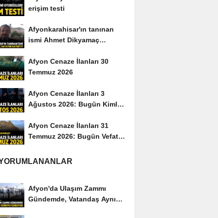
erişim testi
Afyonkarahisar'ın tanınan
ismi Ahmet Dikyamaç
hayatını kaybetti
Afyon Cenaze İlanları 30
Temmuz 2026
Afyon Cenaze İlanları 3
Ağustos 2026: Bugün Kimler
Vefat Etti?
Afyon Cenaze İlanları 31
Temmuz 2026: Bugün Vefat
Edenler Kimler?
 YORUMLANANLAR
Afyon'da Ulaşım Zammı
Gündemde, Vatandaş Aynı
Soruyu Soruyor