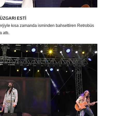
ÜZGARI ESTİ
nerjiyle kısa zamanda isminden bahsettiren Retrobüs
 attı.