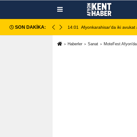
SON DAKİKA:
ahlı kavga: 1 ağır yaralı
13:28
Emirdağ Devlet Hastanesi'n
Haberler
Sanat
MoteFest Afyon'da 