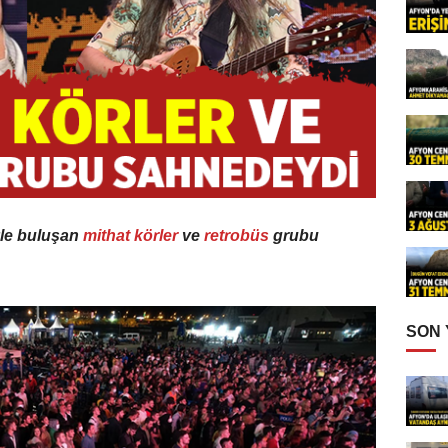
le buluşan
mithat körler
ve
retrobüs
grubu
SON