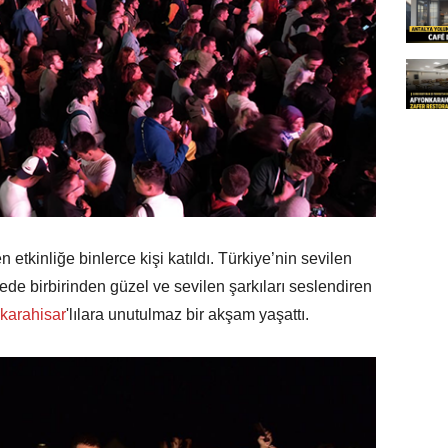
tkinliğe binlerce kişi katıldı. Türkiye’nin sevilen
ede birbirinden güzel ve sevilen şarkıları seslendiren
karahisar
'lılara unutulmaz bir akşam yaşattı.