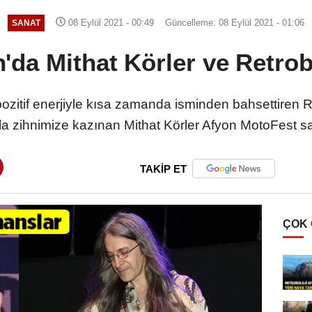
08 Eylül 2021 - 00:49
Güncelleme: 08 Eylül 2021 - 01:06
SANAT
da Mithat Körler ve Retrob
pozitif enerjiyle kısa zamanda isminden bahsettiren
yla zihnimize kazınan Mithat Körler Afyon MotoFest s
TAKİP ET
ÇOK