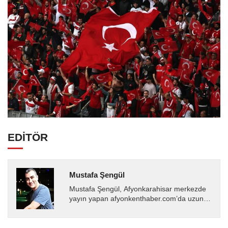
EDİTÖR
Mustafa Şengül
Mustafa Şengül, Afyonkarahisar merkezde
yayın yapan afyonkenthaber.com’da uzun
yıllardır yerel internet medyasında görev
almakta, haber akışı...