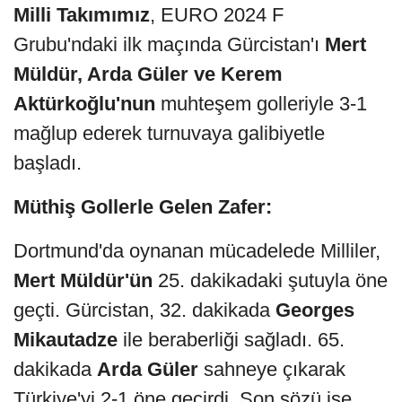
Milli Takımımız
, EURO 2024 F
Grubu'ndaki ilk maçında Gürcistan'ı
Mert
Müldür, Arda Güler ve Kerem
Aktürkoğlu'nun
muhteşem golleriyle 3-1
mağlup ederek turnuvaya galibiyetle
başladı.
Müthiş Gollerle Gelen Zafer:
Dortmund'da oynanan mücadelede Milliler,
Mert Müldür'ün
25. dakikadaki şutuyla öne
geçti. Gürcistan, 32. dakikada
Georges
Mikautadze
ile beraberliği sağladı. 65.
dakikada
Arda Güler
sahneye çıkarak
Türkiye'yi 2-1 öne geçirdi. Son sözü ise