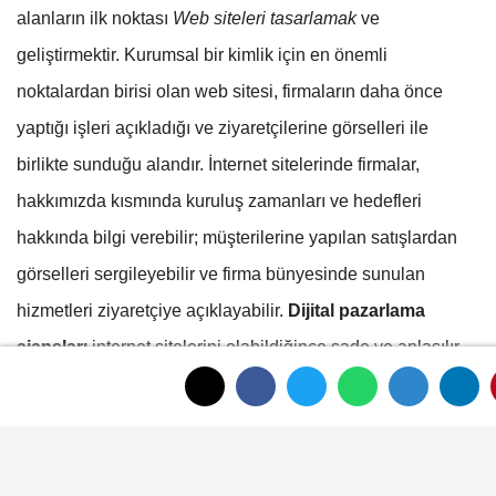
alanların ilk noktası
Web siteleri tasarlamak
ve
geliştirmektir. Kurumsal bir kimlik için en önemli
noktalardan birisi olan web sitesi, firmaların daha önce
yaptığı işleri açıkladığı ve ziyaretçilerine görselleri ile
birlikte sunduğu alandır. İnternet sitelerinde firmalar,
hakkımızda kısmında kuruluş zamanları ve hedefleri
hakkında bilgi verebilir; müşterilerine yapılan satışlardan
görselleri sergileyebilir ve firma bünyesinde sunulan
hizmetleri ziyaretçiye açıklayabilir.
Dijital pazarlama
ajansları
internet sitelerini olabildiğince sade ve anlaşılır
şekilde düzenlemektedirler. Böylece site ziyaretçisi sitede
aradığı nokta hakkında faydalı şekilde bilgilenebilir.
Dijital
pazarlama ajansları
tarafından yapılan bir diğer iş ise
SEO
hizmeti
ile hedef kitlenize ulaşmaktır. Web sitelerinde