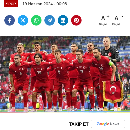
19 Haziran 2024 - 00:08
SPOR
A
A
Büyüt
Küçült
TAKİP ET