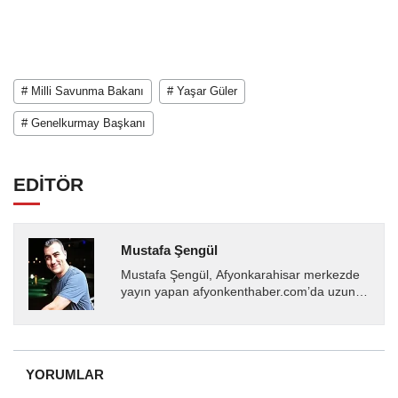
# Milli Savunma Bakanı
# Yaşar Güler
# Genelkurmay Başkanı
EDİTÖR
Mustafa Şengül
Mustafa Şengül, Afyonkarahisar merkezde
yayın yapan afyonkenthaber.com’da uzun
yıllardır yerel internet medyasında görev
almakta, haber akışı...
YORUMLAR