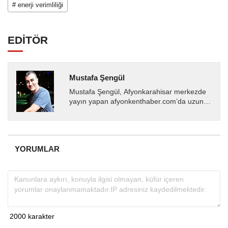
# enerji verimliliği
EDİTÖR
Mustafa Şengül
Mustafa Şengül, Afyonkarahisar merkezde
yayın yapan afyonkenthaber.com’da uzun
yıllardır yerel internet medyasında görev
almakta, haber akışı...
YORUMLAR