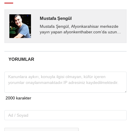
Mustafa Şengül
Mustafa Şengül, Afyonkarahisar merkezde
yayın yapan afyonkenthaber.com’da uzun
yıllardır yerel internet medyasında görev
almakta, haber akışı...
YORUMLAR