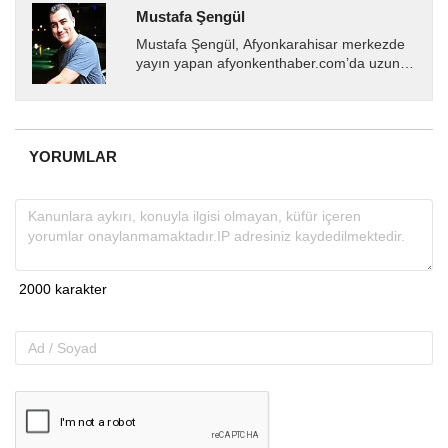
Mustafa Şengül
Mustafa Şengül, Afyonkarahisar merkezde
yayın yapan afyonkenthaber.com’da uzun
yıllardır yerel internet medyasında görev
almakta, haber akışı...
YORUMLAR