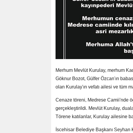
Merhum Mevlüt Kurulay, merhum Kadir
Göknur Bozot, Gülfer Özcan'ın babası
olan Kurulay'ın vefatı ailesi ve tüm 
Cenaze töreni, Medrese Camii'nde ö
gerçekleştirildi. Mevlüt Kurulay, dual
Törene katılanlar, Kurulay ailesine başs
İscehisar Belediye Başkanı Seyhan K