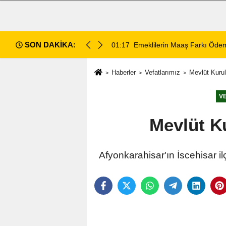
SON DAKİKA:
ece Hesaplara Yatıyor
01:01
Afyonspor için birlik çağrısı
Haberler
Vefatlarımız
Mevlüt Kurul
V
Mevlüt Ku
Afyonkarahisar'ın İscehisar i