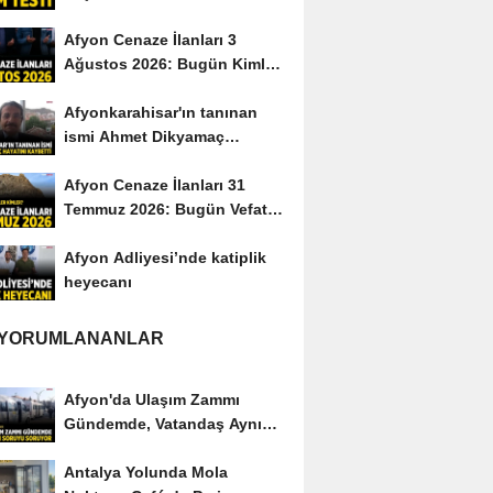
Afyon Cenaze İlanları 3
Ağustos 2026: Bugün Kimler
Vefat Etti?
Afyonkarahisar'ın tanınan
ismi Ahmet Dikyamaç
hayatını kaybetti
Afyon Cenaze İlanları 31
Temmuz 2026: Bugün Vefat
Edenler Kimler?
Afyon Adliyesi’nde katiplik
heyecanı
 YORUMLANANLAR
Afyon'da Ulaşım Zammı
Gündemde, Vatandaş Aynı
Soruyu Soruyor
Antalya Yolunda Mola