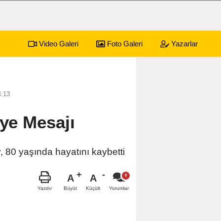
Video Galeri
Foto Galeri
Yazarlar
sürecek festival programı açıklandı
4:13
iye Mesajı
, 80 yaşında hayatını kaybetti
A
A
Büyüt
Küçült
Yazdır
Yorumlar