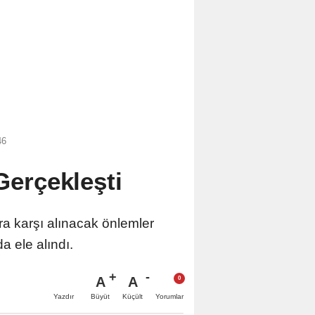
46
 Gerçekleşti
ara karşı alınacak önlemler
 ele alındı.
A
A
Büyüt
Küçült
Yazdır
Yorumlar