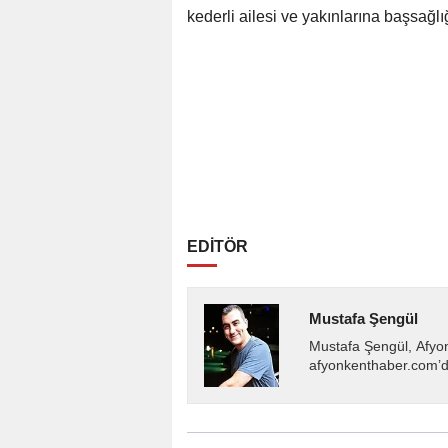
kederli ailesi ve yakınlarına başsağlığ
EDİTÖR
Mustafa Şengül
Mustafa Şengül, Afyo
afyonkenthaber.com’da
almakta, haber akışı..