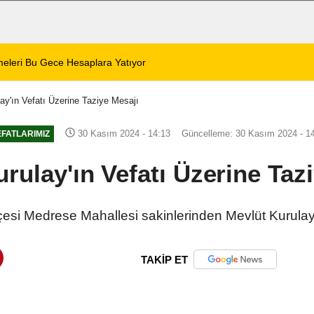
 Zafer Meydanı'nda yükseldi
01:31
Dinar'da beş gün 
ay'ın Vefatı Üzerine Taziye Mesajı
30 Kasım 2024 - 14:13
Güncelleme: 30 Kasım 2024 - 1
EFATLARIMIZ
rulay'ın Vefatı Üzerine Taz
lçesi Medrese Mahallesi sakinlerinden Mevlüt Kurulay
TAKİP ET