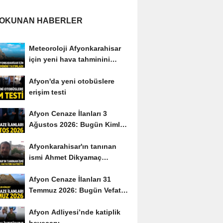
 OKUNAN HABERLER
Meteoroloji Afyonkarahisar
için yeni hava tahminini
yayımladı
Afyon'da yeni otobüslere
erişim testi
Afyon Cenaze İlanları 3
Ağustos 2026: Bugün Kimler
Vefat Etti?
Afyonkarahisar'ın tanınan
ismi Ahmet Dikyamaç
hayatını kaybetti
Afyon Cenaze İlanları 31
Temmuz 2026: Bugün Vefat
Edenler Kimler?
Afyon Adliyesi’nde katiplik
heyecanı