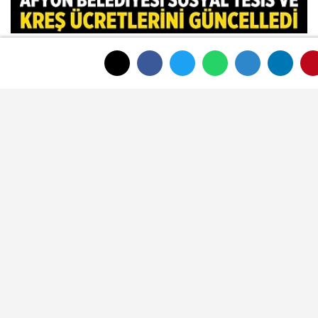
Afyon Belediyesi sosyal tesis ve kreş
ücretlerini güncelledi
Afyon Belediye Meclisi'nde toplantı
sonunda tansiyon yükseldi