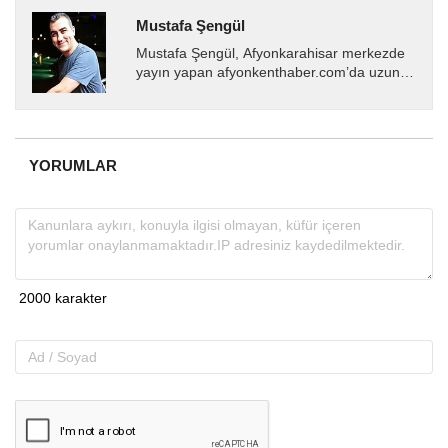
Mustafa Şengül
Mustafa Şengül, Afyonkarahisar merkezde
yayın yapan afyonkenthaber.com’da uzun
yıllardır yerel internet medyasında görev
almakta, haber akışı...
YORUMLAR