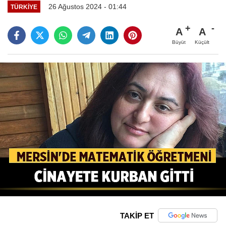
26 Ağustos 2024 - 01:44
TÜRKIYE
A
A
Büyüt
Küçült
TAKİP ET