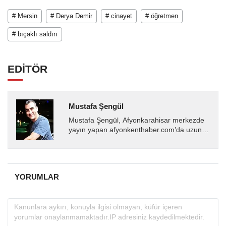
# Mersin
# Derya Demir
# cinayet
# öğretmen
# bıçaklı saldırı
EDİTÖR
Mustafa Şengül
Mustafa Şengül, Afyonkarahisar merkezde
yayın yapan afyonkenthaber.com’da uzun
yıllardır yerel internet medyasında görev
almakta, haber akışı...
YORUMLAR