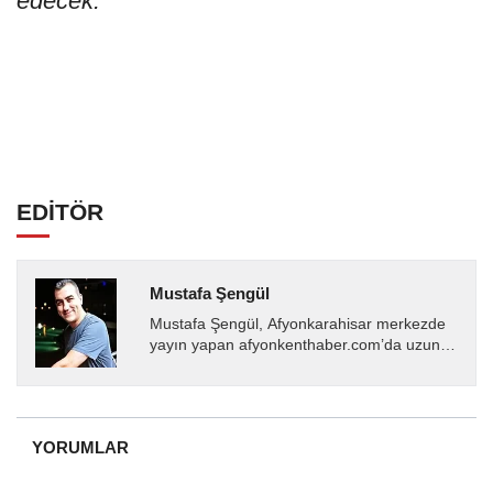
edecek.
EDİTÖR
Mustafa Şengül
Mustafa Şengül, Afyonkarahisar merkezde
yayın yapan afyonkenthaber.com’da uzun
yıllardır yerel internet medyasında görev
almakta, haber akışı...
YORUMLAR