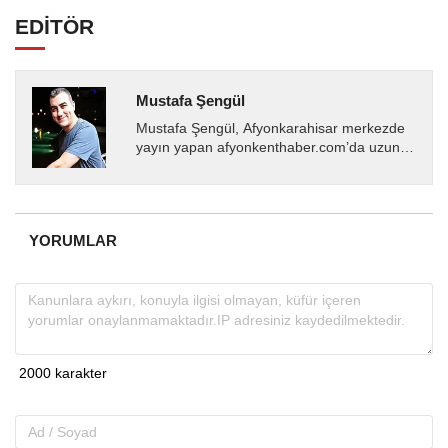
EDİTÖR
Mustafa Şengül
Mustafa Şengül, Afyonkarahisar merkezde
yayın yapan afyonkenthaber.com’da uzun
yıllardır yerel internet medyasında görev
almakta, haber akışı...
YORUMLAR