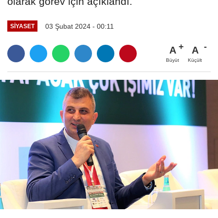
olarak görev için açıklandı.
03 Şubat 2024 - 00:11
SIYASET
A
A
Büyüt
Küçült