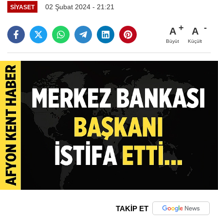
02 Şubat 2024 - 21:21
SIYASET
A
A
Büyüt
Küçült
TAKİP ET