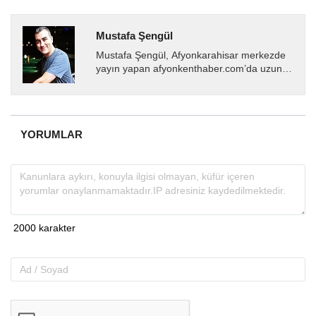
Mustafa Şengül
Mustafa Şengül, Afyonkarahisar merkezde
yayın yapan afyonkenthaber.com’da uzun
yıllardır yerel internet medyasında görev
almakta, haber akışı...
YORUMLAR