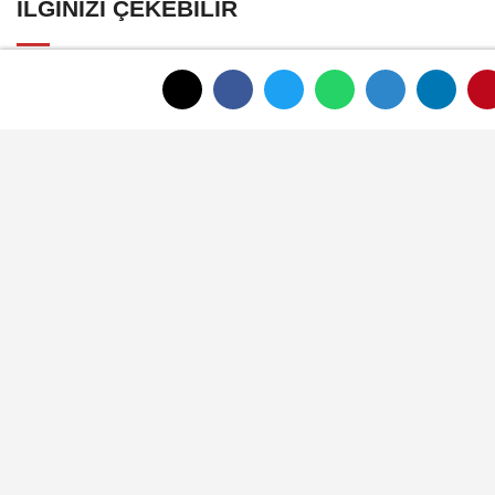
İLGINIZI ÇEKEBILIR
Afyonkarahisar'da Araç Sahiplerinin
Tercihi: Halil Engin Oto Yıkama