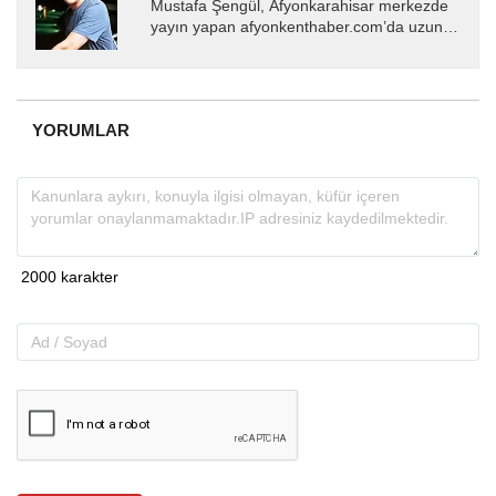
Mustafa Şengül, Afyonkarahisar merkezde
yayın yapan afyonkenthaber.com’da uzun
yıllardır yerel internet medyasında görev
almakta, haber akışı...
YORUMLAR