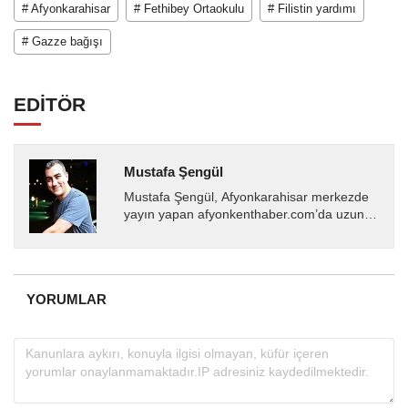
# Afyonkarahisar
# Fethibey Ortaokulu
# Filistin yardımı
# Gazze bağışı
EDİTÖR
Mustafa Şengül
Mustafa Şengül, Afyonkarahisar merkezde
yayın yapan afyonkenthaber.com’da uzun
yıllardır yerel internet medyasında görev
almakta, haber akışı...
YORUMLAR