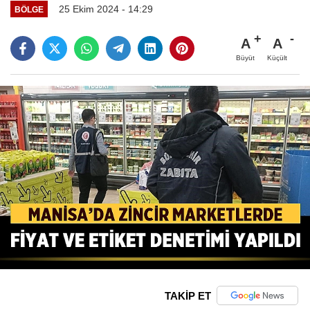
25 Ekim 2024 - 14:29
BÖLGE
A
A
Büyüt
Küçült
TAKİP ET