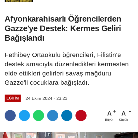
Afyonkarahisarlı Öğrencilerden
Gazze'ye Destek: Kermes Geliri
Bağışlandı
Fethibey Ortaokulu öğrencileri, Filistin'e
destek amacıyla düzenledikleri kermesten
elde ettikleri gelirleri savaş mağduru
Gazze'li çocuklara bağışladı.
24 Ekim 2024 - 23:23
EĞITIM
A
A
Büyüt
Küçült