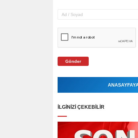
Gönder
ANASAYFAYA 
İLGINIZI ÇEKEBILIR