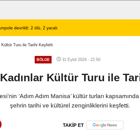
lerinin Tercihi: Halil Engin Oto Yıkama
02:11
Şarkıcı Cansever 
Kültür Turu ile Tarihi Keşfetti
11 Eylül 2024 - 22:50
BÖLGE
Kadınlar Kültür Turu ile Tari
si’nin ‘Adım Adım Manisa’ kültür turları kapsamında
şehrin tarihi ve kültürel zenginliklerini keşfetti.
TAKİP ET