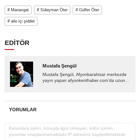
# Manavgat
# Süleyman Öter
# Gülfer Öter
# aile içi şiddet
EDİTÖR
Mustafa Şengül
Mustafa Şengül, Afyonkarahisar merkezde
yayın yapan afyonkenthaber.com’da uzun
yıllardır yerel internet medyasında görev
almakta, haber akışı...
YORUMLAR