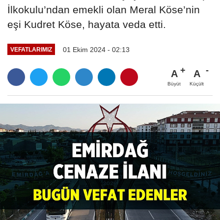
İlkokulu’ndan emekli olan Meral Köse’nin
eşi Kudret Köse, hayata veda etti.
01 Ekim 2024 - 02:13
VEFATLARIMIZ
A
A
Büyüt
Küçült