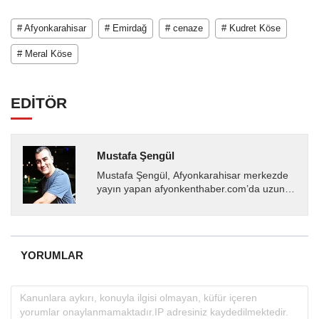
# Afyonkarahisar
# Emirdağ
# cenaze
# Kudret Köse
# Meral Köse
EDİTÖR
Mustafa Şengül
Mustafa Şengül, Afyonkarahisar merkezde
yayın yapan afyonkenthaber.com’da uzun
yıllardır yerel internet medyasında görev
almakta, haber akışı...
YORUMLAR