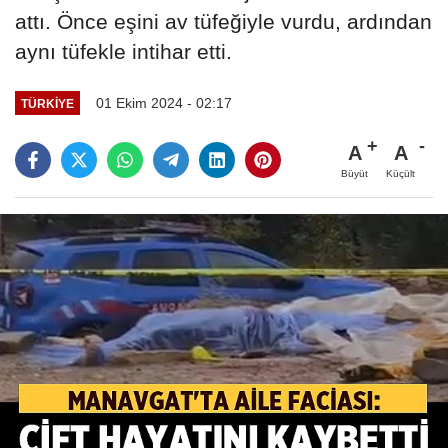
attı. Önce eşini av tüfeğiyle vurdu, ardından
aynı tüfekle intihar etti.
01 Ekim 2024 - 02:17
TÜRKIYE
A
A
Büyüt
Küçült