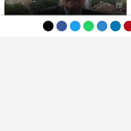
Afyonkarahisar'ın tanınan ismi Ahmet
Dikyamaç hayatını kaybetti