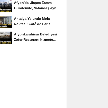
Afyon'da Ulaşım Zammı
Gündemde, Vatandaş Aynı
Soruyu Soruyor
Antalya Yolunda Mola
Noktası: Café de Paris
Afyonkarahisar Belediyesi
Zafer Restoranı hizmete
açıyor