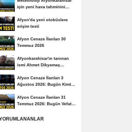
Meteoroloji Afyonkarahisar
için yeni hava tahminini
yayımladı
Afyon'da yeni otobüslere
erişim testi
Afyon Cenaze İlanları 30
Temmuz 2026
Afyonkarahisar'ın tanınan
ismi Ahmet Dikyamaç
hayatını kaybetti
Afyon Cenaze İlanları 3
Ağustos 2026: Bugün Kimler
Vefat Etti?
Afyon Cenaze İlanları 31
Temmuz 2026: Bugün Vefat
Edenler Kimler?
 YORUMLANANLAR