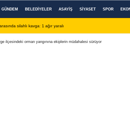
GÜNDEM
BELEDIYELER
ASAYIŞ
SIYASET
SPOR
EKO
arasında silahlı kavga: 1 ağır yaralı
13:28
Emirdağ Devlet H
rge ilçesindeki orman yangınına ekiplerin müdahalesi sürüyor