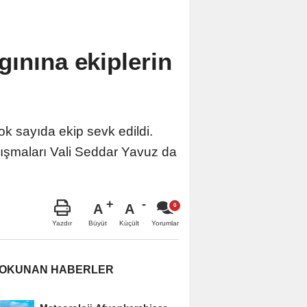
gınına ekiplerin
k sayıda ekip sevk edildi.
lışmaları Vali Seddar Yavuz da
A
A
Büyüt
Küçült
Yazdır
Yorumlar
 OKUNAN HABERLER