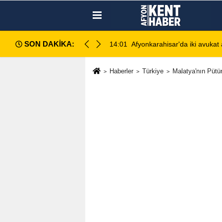
SON DAKİKA:
rlar bu akşam Zafer Meydanı'nda buluşacak
14:01
Afyonkarahisar'da iki avukat 
Haberler
Türkiye
Malatya'nın Pütü