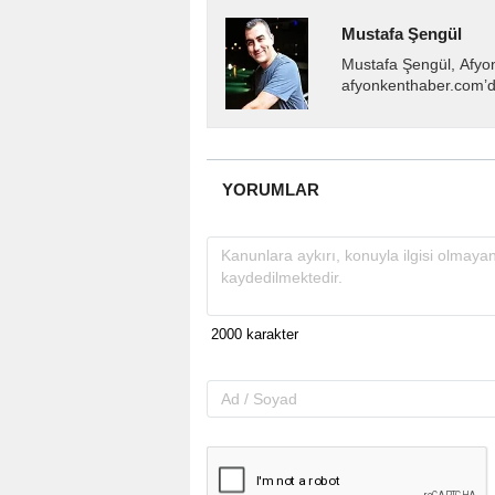
Mustafa Şengül
Mustafa Şengül, Afyo
afyonkenthaber.com’da
almakta, haber akışı..
YORUMLAR