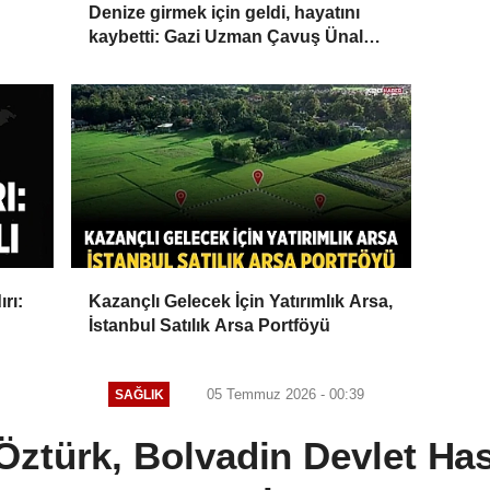
Denize girmek için geldi, hayatını
kaybetti: Gazi Uzman Çavuş Ünal
Cak'tan acı haber
rı:
Kazançlı Gelecek İçin Yatırımlık Arsa,
İstanbul Satılık Arsa Portföyü
05 Temmuz 2026 - 00:39
SAĞLIK
ztürk, Bolvadin Devlet Has