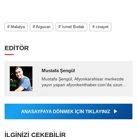
# Malatya
# Arguvan
# İsmet Budak
# cinayet
EDİTÖR
Mustafa Şengül
Mustafa Şengül, Afyonkarahisar merkezde
yayın yapan afyonkenthaber.com’da uzun
yıllardır yerel internet medyasında görev
almakta, haber akışı...
ANASAYFAYA DÖNMEK İÇİN TIKLAYINIZ
İLGINIZI ÇEKEBILIR