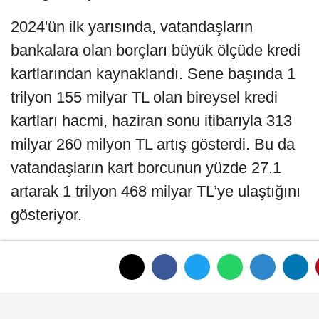
2024'ün ilk yarısında, vatandaşların
bankalara olan borçları büyük ölçüde kredi
kartlarından kaynaklandı. Sene başında 1
trilyon 155 milyar TL olan bireysel kredi
kartları hacmi, haziran sonu itibarıyla 313
milyar 260 milyon TL artış gösterdi. Bu da
vatandaşların kart borcunun yüzde 27.1
artarak 1 trilyon 468 milyar TL’ye ulaştığını
gösteriyor.
Taşıt, konut ve ihtiyaç kredilerinden oluşan
tüketici kredileri de altı ayda 212 milyar 634
milyon TL artışla yüzde 14.4 büyüme