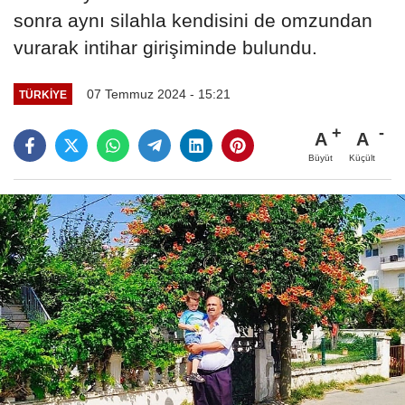
sonra aynı silahla kendisini de omzundan
vurarak intihar girişiminde bulundu.
07 Temmuz 2024 - 15:21
TÜRKIYE
A
A
Büyüt
Küçült