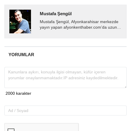
Mustafa Şengül
Mustafa Şengül, Afyonkarahisar merkezde
yayın yapan afyonkenthaber.com’da uzun
yıllardır yerel internet medyasında görev
almakta, haber akışı...
YORUMLAR