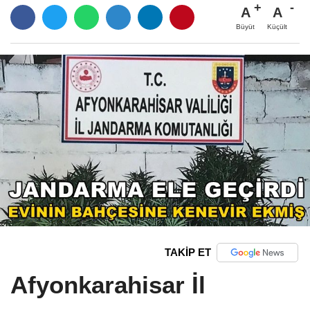
A
A
Büyüt
Küçült
TAKİP ET
Afyonkarahisar İl