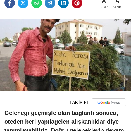
A
A
Büyüt
Küçült
TAKİP ET
Geleneği geçmişle olan bağlantı sonucu,
öteden beri yapılagelen alışkanlıklar diye
tanımlayabiliriz. Doğru geleneklerin devam