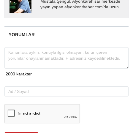
Mustafa Şengül, Afyonkarahisar merkezde
yayın yapan afyonkenthaber.com’da uzun
yıllardır yerel internet medyasında görev
almakta, haber akışı...
YORUMLAR