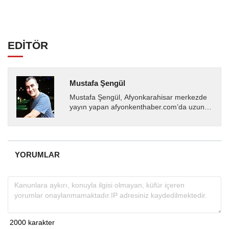
EDİTÖR
Mustafa Şengül
Mustafa Şengül, Afyonkarahisar merkezde
yayın yapan afyonkenthaber.com’da uzun
yıllardır yerel internet medyasında görev
almakta, haber akışı...
YORUMLAR