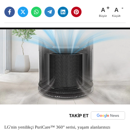
A
A
Büyüt
Küçült
TAKİP ET
LG'nin yenilikçi PuriCare™ 360° serisi, yaşam alanlarınızı