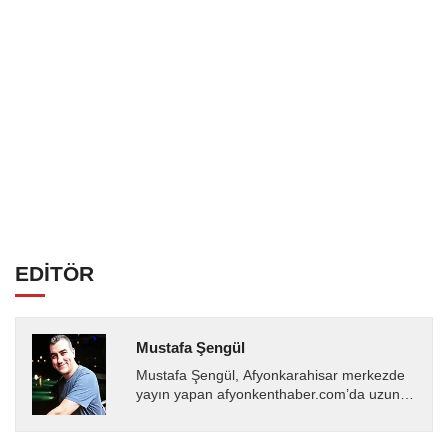
EDİTÖR
Mustafa Şengül
Mustafa Şengül, Afyonkarahisar merkezde
yayın yapan afyonkenthaber.com’da uzun
yıllardır yerel internet medyasında görev
almakta, haber akışı...