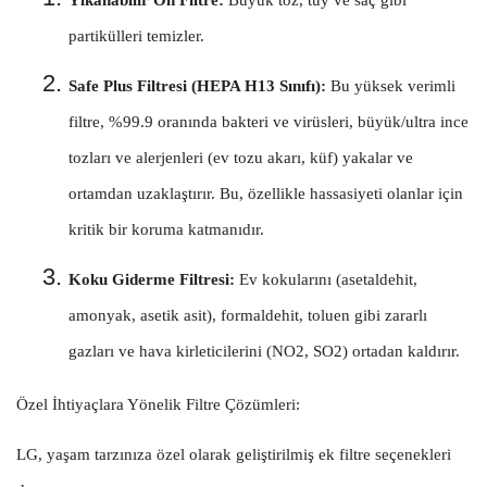
Yıkanabilir Ön Filtre:
Büyük toz, tüy ve saç gibi
partikülleri temizler.
Safe Plus Filtresi (HEPA H13 Sınıfı):
Bu yüksek verimli
filtre, %99.9 oranında bakteri ve virüsleri, büyük/ultra ince
tozları ve alerjenleri (ev tozu akarı, küf) yakalar ve
ortamdan uzaklaştırır. Bu, özellikle hassasiyeti olanlar için
kritik bir koruma katmanıdır.
Koku Giderme Filtresi:
Ev kokularını (asetaldehit,
amonyak, asetik asit), formaldehit, toluen gibi zararlı
gazları ve hava kirleticilerini (NO2, SO2) ortadan kaldırır.
Özel İhtiyaçlara Yönelik Filtre Çözümleri:
LG, yaşam tarzınıza özel olarak geliştirilmiş ek filtre seçenekleri