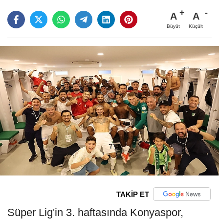
A
A
Büyüt
Küçült
TAKİP ET
Süper Lig'in 3. haftasında Konyaspor,