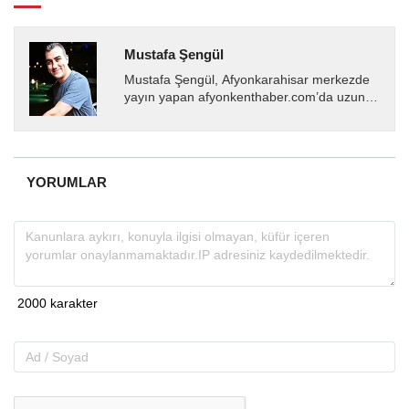
Mustafa Şengül
Mustafa Şengül, Afyonkarahisar merkezde
yayın yapan afyonkenthaber.com’da uzun
yıllardır yerel internet medyasında görev
almakta, haber akışı...
YORUMLAR