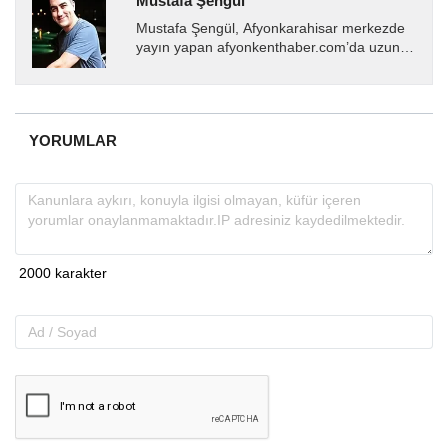
Mustafa Şengül
Mustafa Şengül, Afyonkarahisar merkezde
yayın yapan afyonkenthaber.com’da uzun
yıllardır yerel internet medyasında görev
almakta, haber akışı...
YORUMLAR