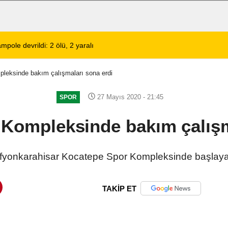
lerinin Tercihi: Halil Engin Oto Yıkama
02:11
Şarkıcı Cansever 
leksinde bakım çalışmaları sona erdi
27 Mayıs 2020 - 21:45
SPOR
Kompleksinde bakım çalışm
 Afyonkarahisar Kocatepe Spor Kompleksinde başlaya
TAKİP ET