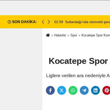
SON DAKİKA:
di: 2 ölü, 2 yaralı
02:13
Afyonkarahisar'da Araç Sahip
Haberler
Spor
Kocatepe Spor Komp
Kocatepe Spor 
Liglere verilen ara nedeniyle