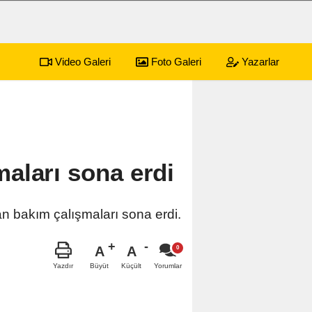
Video Galeri
Foto Galeri
Yazarlar
59 yaşında hayatını kaybetti
03:26
Sandıkl
aları sona erdi
n bakım çalışmaları sona erdi.
A
A
Büyüt
Küçült
Yazdır
Yorumlar