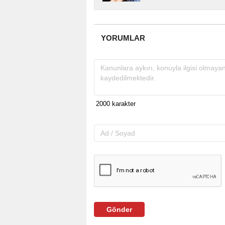
almakta, haber akışı..
YORUMLAR
Gönder