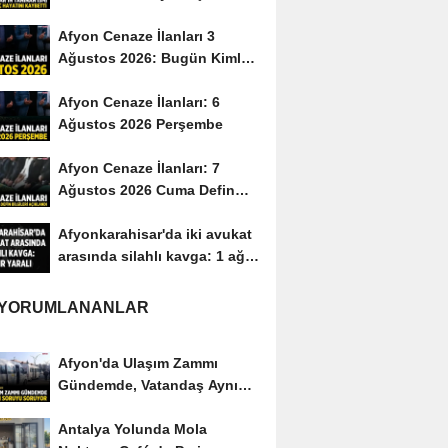
hayatını kaybetti
Afyon Cenaze İlanları 3
Ağustos 2026: Bugün Kimler
Vefat Etti?
Afyon Cenaze İlanları: 6
Ağustos 2026 Perşembe
Afyon Cenaze İlanları: 7
Ağustos 2026 Cuma Defin
Bilgileri Açıklandı
Afyonkarahisar'da iki avukat
arasında silahlı kavga: 1 ağır
yaralı
 YORUMLANANLAR
Afyon'da Ulaşım Zammı
Gündemde, Vatandaş Aynı
Soruyu Soruyor
Antalya Yolunda Mola