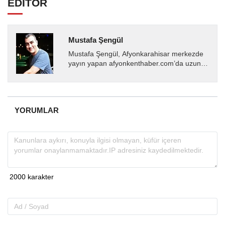
EDİTÖR
Mustafa Şengül
Mustafa Şengül, Afyonkarahisar merkezde
yayın yapan afyonkenthaber.com’da uzun
yıllardır yerel internet medyasında görev
almakta, haber akışı...
YORUMLAR