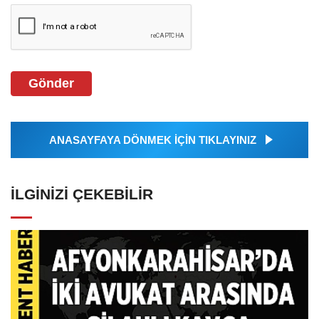
Gönder
ANASAYFAYA DÖNMEK İÇİN TIKLAYINIZ
İLGINIZI ÇEKEBILIR