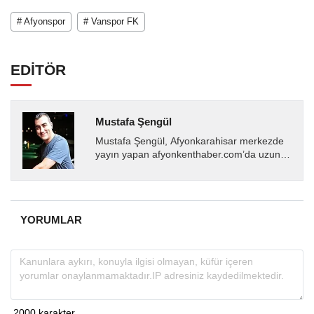
# Afyonspor
# Vanspor FK
EDİTÖR
Mustafa Şengül
Mustafa Şengül, Afyonkarahisar merkezde
yayın yapan afyonkenthaber.com’da uzun
yıllardır yerel internet medyasında görev
almakta, haber akışı...
YORUMLAR