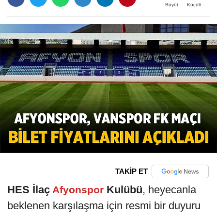
Büyüt
Küçült
TAKİP ET
HES İlaç
Kulübü
, heyecanla
Afyonspor
beklenen karşılaşma için resmi bir duyuru