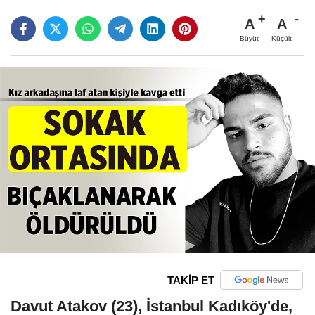
A
A
Büyüt
Küçült
TAKİP ET
Davut Atakov (23), İstanbul Kadıköy'de,