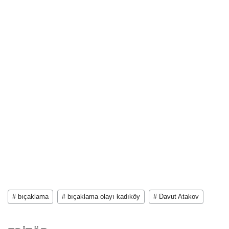
# bıçaklama
# bıçaklama olayı kadıköy
# Davut Atakov