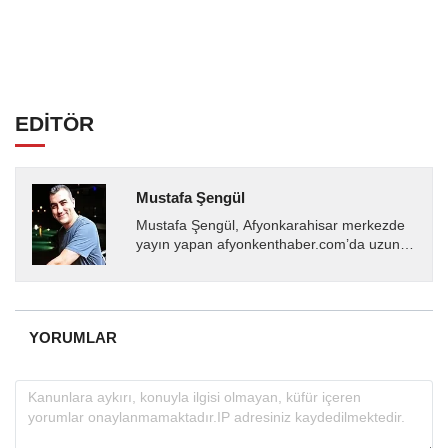
EDİTÖR
Mustafa Şengül
Mustafa Şengül, Afyonkarahisar merkezde
yayın yapan afyonkenthaber.com’da uzun
yıllardır yerel internet medyasında görev
almakta, haber akışı...
YORUMLAR