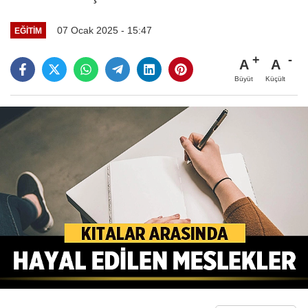
07 Ocak 2025 - 15:47
EĞITIM
A
A
Büyüt
Küçült