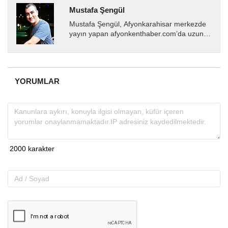
Mustafa Şengül
Mustafa Şengül, Afyonkarahisar merkezde
yayın yapan afyonkenthaber.com’da uzun
yıllardır yerel internet medyasında görev
almakta, haber akışı...
YORUMLAR