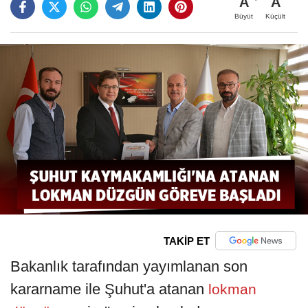
A
A
Büyüt
Küçült
TAKİP ET
Bakanlık tarafından yayımlanan son
kararname ile Şuhut'a atanan
lokman