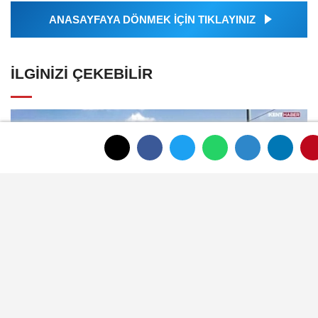
ANASAYFAYA DÖNMEK İÇİN TIKLAYINIZ
İLGINIZI ÇEKEBILIR
Afyon Belediyesi sosyal tesis ve kreş
ücretlerini güncelledi