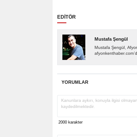
EDİTÖR
Mustafa Şengül
Mustafa Şengül, Afyo
afyonkenthaber.com’da
almakta, haber akışı..
YORUMLAR