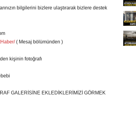
nızın bilgilerini bizlere ulaştırarak bizlere destek
com
tHaber/
( Mesaj bölümünden )
den kişinin fotoğrafı
ebebi
AF GALERİSİNE EKLEDİKLERİMİZİ GÖRMEK