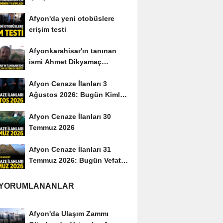
yayımladı
Afyon'da yeni otobüslere
erişim testi
Afyonkarahisar'ın tanınan
ismi Ahmet Dikyamaç
hayatını kaybetti
Afyon Cenaze İlanları 3
Ağustos 2026: Bugün Kimler
Vefat Etti?
Afyon Cenaze İlanları 30
Temmuz 2026
Afyon Cenaze İlanları 31
Temmuz 2026: Bugün Vefat
Edenler Kimler?
 YORUMLANANLAR
Afyon'da Ulaşım Zammı