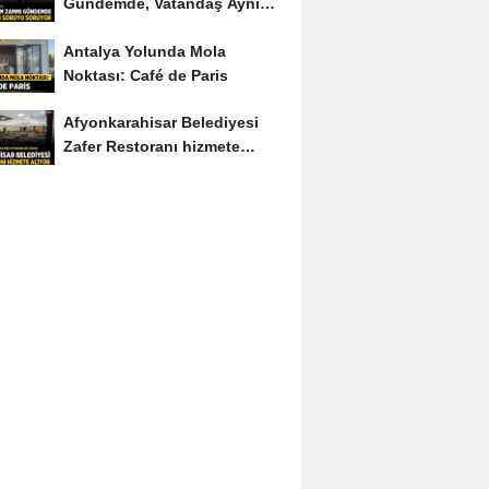
Gündemde, Vatandaş Aynı
Soruyu Soruyor
Antalya Yolunda Mola
Noktası: Café de Paris
Afyonkarahisar Belediyesi
Zafer Restoranı hizmete
açıyor