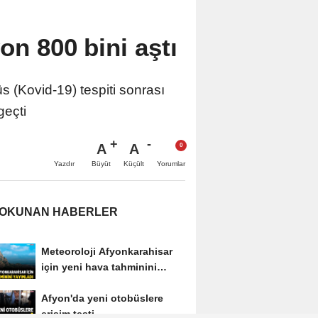
on 800 bini aştı
 (Kovid-19) tespiti sonrası
geçti
A
A
Büyüt
Küçült
Yazdır
Yorumlar
 OKUNAN HABERLER
Meteoroloji Afyonkarahisar
için yeni hava tahminini
yayımladı
Afyon'da yeni otobüslere
erişim testi