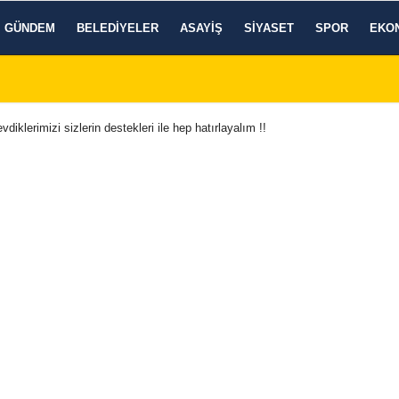
GÜNDEM
BELEDIYELER
ASAYIŞ
SIYASET
SPOR
EKO
diklerimizi sizlerin destekleri ile hep hatırlayalım !!