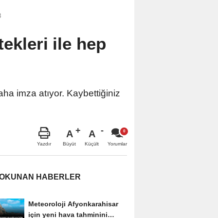
8
ekleri ile hep
aha imza atıyor. Kaybettiğiniz
A
A
Büyüt
Küçült
Yazdır
Yorumlar
 OKUNAN HABERLER
Meteoroloji Afyonkarahisar
için yeni hava tahminini