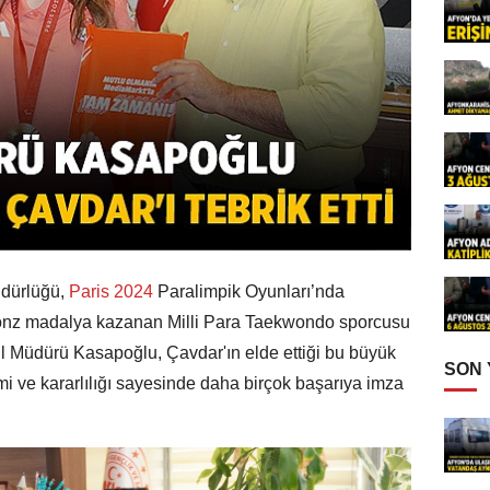
üdürlüğü,
Paris 2024
Paralimpik Oyunları’nda
bronz madalya kazanan Milli Para Taekwondo sporcusu
İl Müdürü Kasapoğlu, Çavdar'ın elde ettiği bu büyük
SON
mi ve kararlılığı sayesinde daha birçok başarıya imza