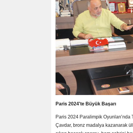
Paris 2024'te Büyük Başarı
Paris 2024 Paralimpik Oyunları’nd
Çavdar, bronz madalya kazanarak ülk