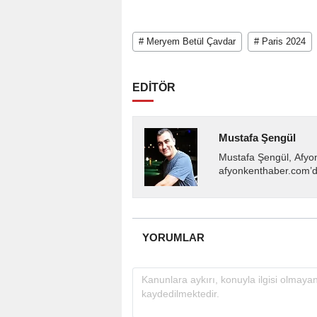
# Meryem Betül Çavdar
# Paris 2024
EDİTÖR
Mustafa Şengül
Mustafa Şengül, Afyo
afyonkenthaber.com’da
almakta, haber akışı..
YORUMLAR