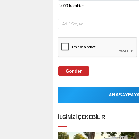
Gönder
ANASAYFAYA 
İLGINIZI ÇEKEBILIR