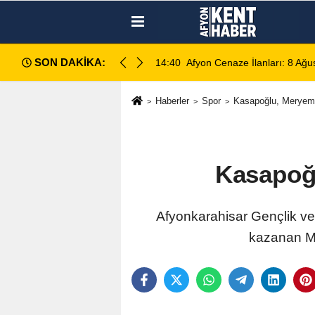
SON DAKİKA:
14:35
Sinanpaşa’da Otobüs Kazası
Haberler
Spor
Kasapoğlu, Meryem B
Kasapoğl
Afyonkarahisar Gençlik ve
kazanan Mi