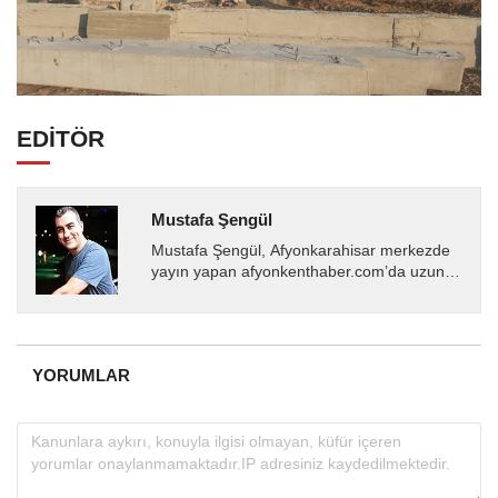
EDİTÖR
Mustafa Şengül
Mustafa Şengül, Afyonkarahisar merkezde
yayın yapan afyonkenthaber.com’da uzun
yıllardır yerel internet medyasında görev
almakta, haber akışı...
YORUMLAR