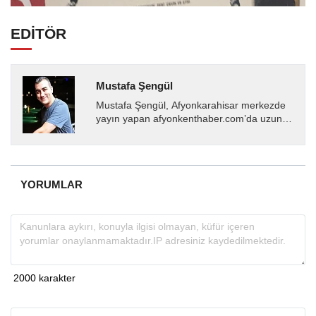
EDİTÖR
Mustafa Şengül
Mustafa Şengül, Afyonkarahisar merkezde
yayın yapan afyonkenthaber.com’da uzun
yıllardır yerel internet medyasında görev
almakta, haber akışı...
YORUMLAR