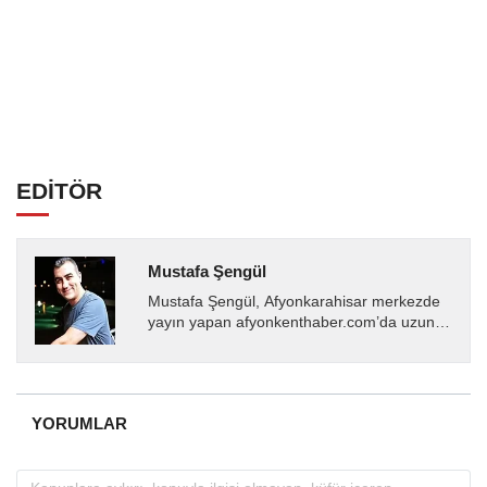
EDİTÖR
Mustafa Şengül
Mustafa Şengül, Afyonkarahisar merkezde
yayın yapan afyonkenthaber.com’da uzun
yıllardır yerel internet medyasında görev
almakta, haber akışı...
YORUMLAR