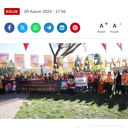
09 Kasım 2024 - 17:56
BÖLGE
A
A
Büyüt
Küçült