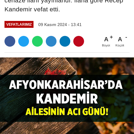
cenaze ilanı yayınlandı. İlana göre Recep
Kandemir vefat etti.
09 Kasım 2024 - 13:41
VEFATLARIMIZ
A
A
Büyüt
Küçült