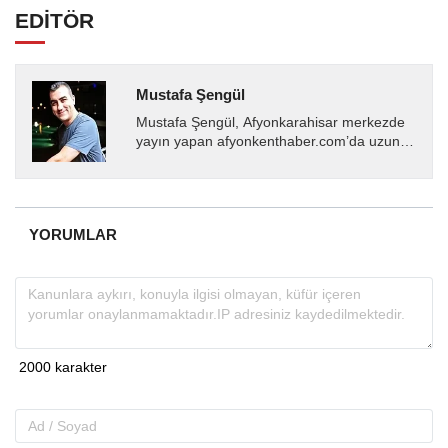
EDİTÖR
Mustafa Şengül
Mustafa Şengül, Afyonkarahisar merkezde
yayın yapan afyonkenthaber.com’da uzun
yıllardır yerel internet medyasında görev
almakta, haber akışı...
YORUMLAR