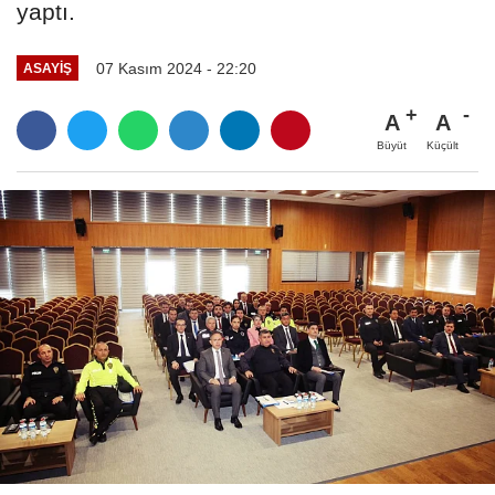
yaptı.
07 Kasım 2024 - 22:20
ASAYIŞ
A
A
Büyüt
Küçült