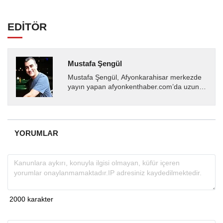
EDİTÖR
Mustafa Şengül
Mustafa Şengül, Afyonkarahisar merkezde
yayın yapan afyonkenthaber.com’da uzun
yıllardır yerel internet medyasında görev
almakta, haber akışı...
YORUMLAR