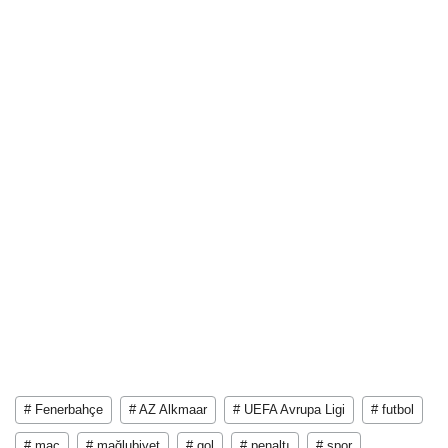
# Fenerbahçe
# AZ Alkmaar
# UEFA Avrupa Ligi
# futbol
# maç
# mağlubiyet
# gol
# penaltı
# spor