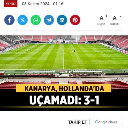
08 Kasım 2024 - 01:16
SPOR
A
A
Büyüt
Küçült
TAKİP ET