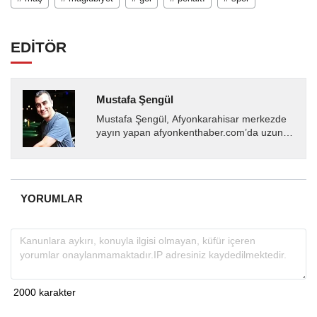
EDİTÖR
Mustafa Şengül
Mustafa Şengül, Afyonkarahisar merkezde
yayın yapan afyonkenthaber.com’da uzun
yıllardır yerel internet medyasında görev
almakta, haber akışı...
YORUMLAR