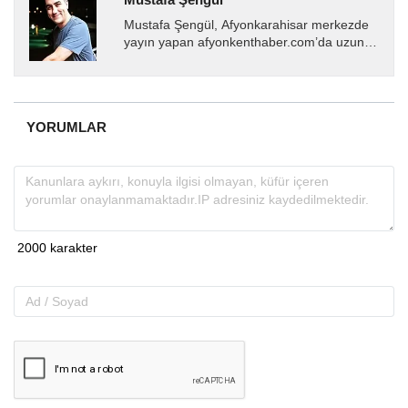
Mustafa Şengül, Afyonkarahisar merkezde
yayın yapan afyonkenthaber.com’da uzun
yıllardır yerel internet medyasında görev
almakta, haber akışı...
YORUMLAR