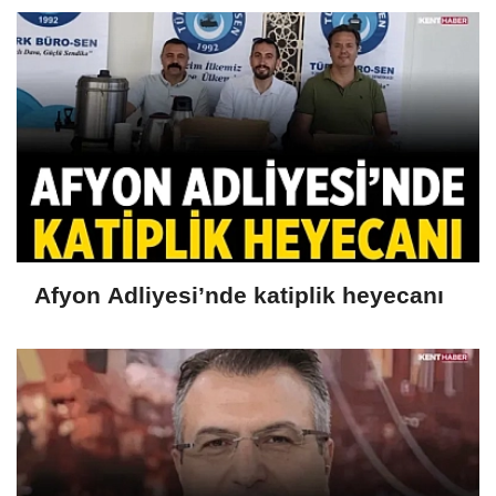
Afyon Adliyesi’nde katiplik heyecanı