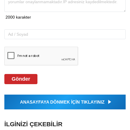
Gönder
ANASAYFAYA DÖNMEK İÇİN TIKLAYINIZ
İLGINIZI ÇEKEBILIR