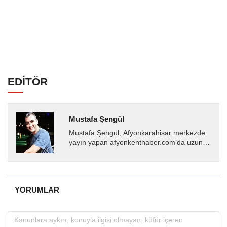
EDİTÖR
Mustafa Şengül
Mustafa Şengül, Afyonkarahisar merkezde
yayın yapan afyonkenthaber.com’da uzun
yıllardır yerel internet medyasında görev
almakta, haber akışı...
YORUMLAR